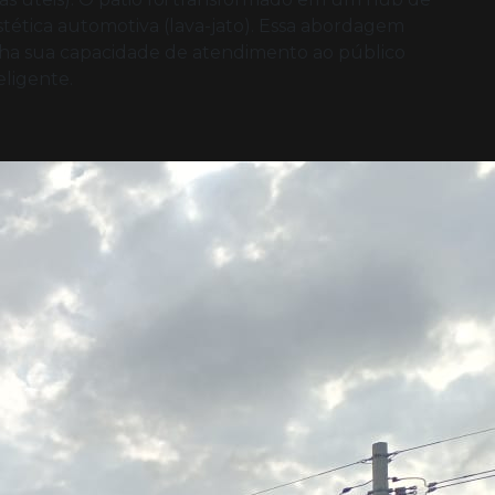
tética automotiva (lava-jato). Essa abordagem
nha sua capacidade de atendimento ao público
eligente.