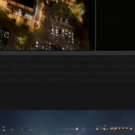
stituição de luminárias de vapor metálico por LED de 87
nto de R$ 185 mil resultou em menor consumo, maior du
 trouxe mais conforto visual e segurança, eliminando á
mensal de cerca de R$ 13,3 mil e payback em apenas 20 