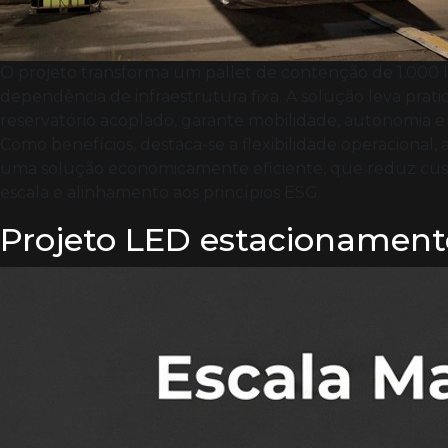
O projeto transforma um pallet de contenção de 1.000 
dependência de infraestrutura fixa. A solução leva prati
reservatório acoplado, garante mobilidade, autonomia
Como benefícios, destaca-se a flexibilidade operacional,
uma solução economicamente eficiente, que reduz custo
escala e alinhamento aos princípios ESG.
Projeto LED estacionament