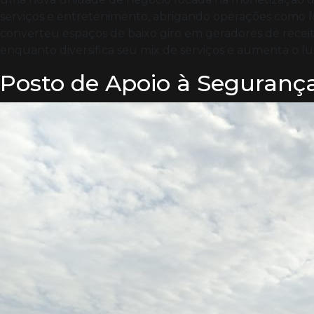
serviços e entretenimento, abrigando operações como loc
converteu espaços de baixo giro em geradores de rece
enquanto diversifica seu mix de serviços e aumenta o lu
Posto de Apoio à Seguranç