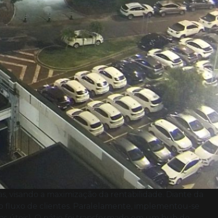
, visando a maximização da rentabilidade. Diante da
 o fluxo de clientes. Paralelamente, implementou-se
as úteis). O pátio foi transformado em um hub de