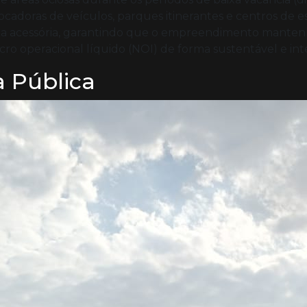
adoras de veículos, parques itinerantes e centros de es
ita acessória, garantindo que o empreendimento mante
cro operacional líquido (NOI) de forma sustentável e int
a Pública