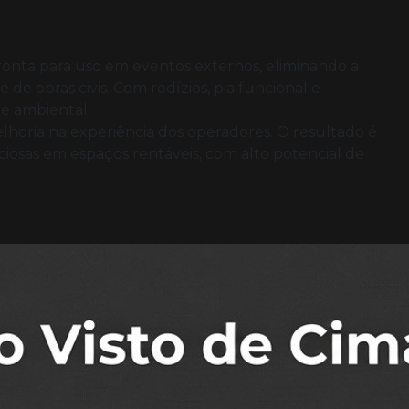
onta para uso em eventos externos, eliminando a
de obras civis. Com rodízios, pia funcional e
e ambiental.
elhoria na experiência dos operadores. O resultado é
iosas em espaços rentáveis, com alto potencial de