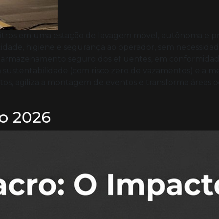
litros em uma estação de lavagem móvel, autônoma e pr
cidade, higiene e segurança ao operador, sem necessidade 
 e armazenamento seguro dos efluentes, em conformidad
 a sustentabilidade (com risco zero de vazamentos) e a m
s, agiliza a montagem de eventos e transforma áreas oc
o 2026