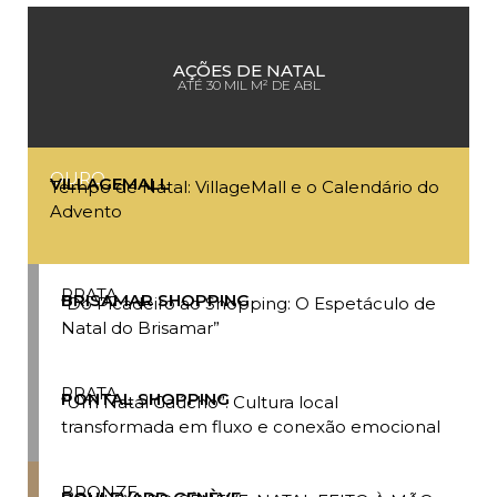
AÇÕES DE NATAL
ATÉ 30 MIL M² DE ABL
OURO
VILLAGEMALL
Tempo de Natal: VillageMall e o Calendário do
Advento
PRATA
BRISAMAR SHOPPING
“Do Picadeiro ao Shopping: O Espetáculo de
Natal do Brisamar”
PRATA
PONTAL SHOPPING
“Um Natal Gaúcho”: Cultura local
transformada em fluxo e conexão emocional
BRONZE