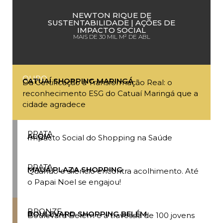
NEWTON RIQUE DE
SUSTENTABILIDADE | AÇÕES DE
IMPACTO SOCIAL
MAIS DE 30 MIL M² DE ABL
OURO
CATUAÍ SHOPPING MARINGÁ
Da Certificação à Transformação Real: o
reconhecimento ESG do Catuaí Maringá que a
cidade agradece
PRATA
ALQIA
Impacto Social do Shopping na Saúde
PRATA
MAUÁ PLAZA SHOPPING
Quando o silêncio encontra acolhimento. Até
o Papai Noel se engajou!
BRONZE
BOULEVARD SHOPPING BELÉM
Boulevard Belém e a travessia de 100 jovens