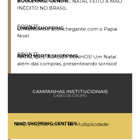
BOULEVARD GENÈVE
BOULEVARD GÈNEVE: NATAL FEITO À MÃO
INÉDITO NO BRASIL
BRONZE
LIMEIRA SHOPPING
Um encontro aconchegante com o Papai
Noel
BRONZE
PÁTIO NORTE SHOPPING
NATAL QUE REALIZA SONHOS! Um Natal
além das compras, presenteando sorrisos!
CAMPANHAS INSTITUCIONAIS
CASES DE GRUPO
OURO
NIAD SHOPPING CENTERS
NIAD | Mulher com M de Multiplicidade