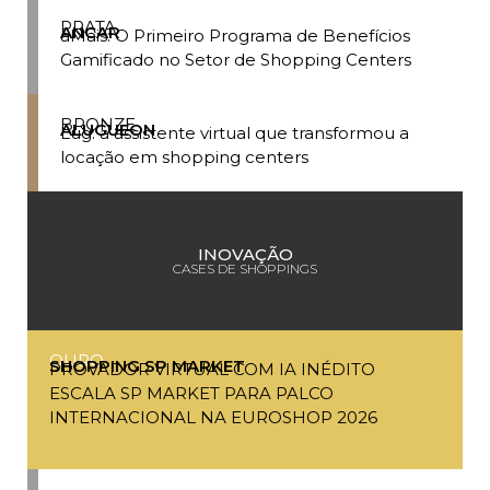
PRATA
ANCAR
aMais: O Primeiro Programa de Benefícios
Gamificado no Setor de Shopping Centers
BRONZE
ALUGUEON
Lug: a assistente virtual que transformou a
locação em shopping centers
INOVAÇÃO
CASES DE SHOPPINGS
OURO
SHOPPING SP MARKET
PROVADOR VIRTUAL COM IA INÉDITO
ESCALA SP MARKET PARA PALCO
INTERNACIONAL NA EUROSHOP 2026