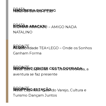
PRATA
MADUREIRA SHOPPING
Natal de Samba e Luz
PRATA
RIOMAR ARACAJU
RIOMAR ARACAJU – AMIGO NADA
NATALINO
BRONZE
ALQIA
Acessibilidade TEA+LEGO – Onde os Sonhos
Ganham Forma
BRONZE
SHOPPING CENTER COSTA DOURADA
Natal das Capivaras – No Costa Dourada, a
aventura se faz presente
BRONZE
SHOPPING ESTAÇÃO
Natal Capinista: Quando Varejo, Cultura e
Turismo Dançam Juntos