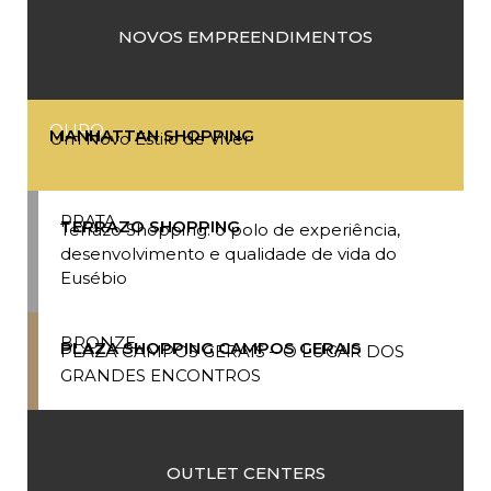
NOVOS EMPREENDIMENTOS
OURO
MANHATTAN SHOPPING
Um Novo Estilo de Viver
PRATA
TERRAZO SHOPPING
Terrazo Shopping: o polo de experiência,
desenvolvimento e qualidade de vida do
Eusébio
BRONZE
PLAZA SHOPPING CAMPOS GERAIS
PLAZA CAMPOS GERAIS – O LUGAR DOS
GRANDES ENCONTROS
OUTLET CENTERS