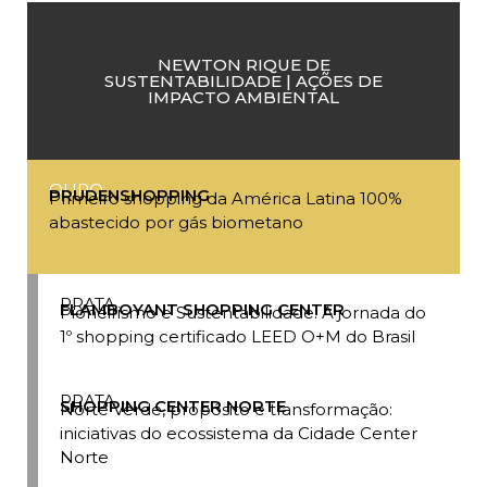
NEWTON RIQUE DE
SUSTENTABILIDADE | AÇÕES DE
IMPACTO AMBIENTAL
OURO
PRUDENSHOPPING
Primeiro shopping da América Latina 100%
abastecido por gás biometano
PRATA
FLAMBOYANT SHOPPING CENTER
Pioneirismo e Sustentabilidade: A jornada do
1º shopping certificado LEED O+M do Brasil
PRATA
SHOPPING CENTER NORTE
Norte Verde, propósito e transformação:
iniciativas do ecossistema da Cidade Center
Norte