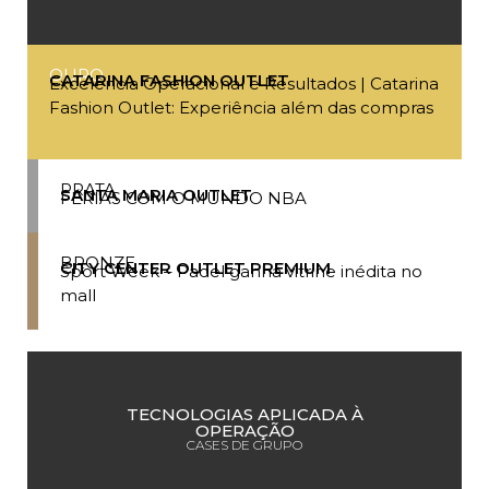
OURO
CATARINA FASHION OUTLET
Excelência Operacional e Resultados | Catarina
Fashion Outlet: Experiência além das compras
PRATA
SANTA MARIA OUTLET
FÉRIAS COM O MUNDO NBA
BRONZE
CITY CENTER OUTLET PREMIUM
Sport Week – Padel ganha vitrine inédita no
mall
TECNOLOGIAS APLICADA À
OPERAÇÃO
CASES DE GRUPO