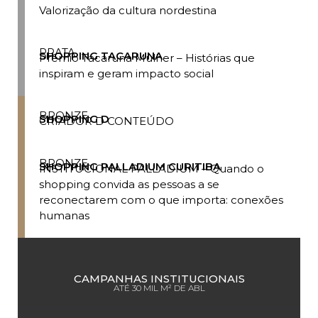
Valorização da cultura nordestina
PRATA
SHOPPING TACARUNA
Prêmio Tacaruna Mulher – Histórias que
inspiram e geram impacto social
BRONZE
SHOPPING D
CRIADOR D CONTEÚDO
BRONZE
SHOPPING PALLADIUM CURITIBA
INSTITUCIONAL PALLADIUM – Quando o
shopping convida as pessoas a se
reconectarem com o que importa: conexões
humanas
CAMPANHAS INSTITUCIONAIS
ATÉ 30 MIL M² DE ABL