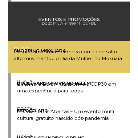
EVENTOS E PROMOÇÕES
DE 30 MIL A 44.999 M² DE ABL
OURO
SHOPPING MOXUARA
Desafio nas Alturas: primeira corrida de salto
alto movimentou o Dia da Mulher no Moxuara
PRATA
BOULEVARD SHOPPING BELÉM
Boulevard Belém transforma a COP30 em
uma experiência para todos
PRATA
ESPAÇO ARP
Arp de Portas Abertas – Um evento multi
cultural gratuito nascido pós-pandemia
PRATA
VÁRZEA GRANDE SHOPPING