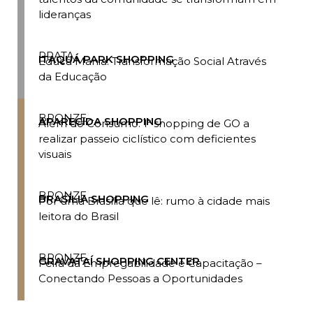
lideranças
PRATA
ITAQUÁ PARK SHOPPING
Educa Mania: Transformação Social Através
da Educação
BRONZE
APARECIDA SHOPPING
Além do Consumo: 1º shopping de GO a
realizar passeio ciclístico com deficientes
visuais
BRONZE
BRASÍLIA SHOPPING
Por uma Brasília que lê: rumo à cidade mais
leitora do Brasil
BRONZE
GRAVATAÍ SHOPPING CENTER
Feira da Empregabilidade e Capacitação –
Conectando Pessoas a Oportunidades