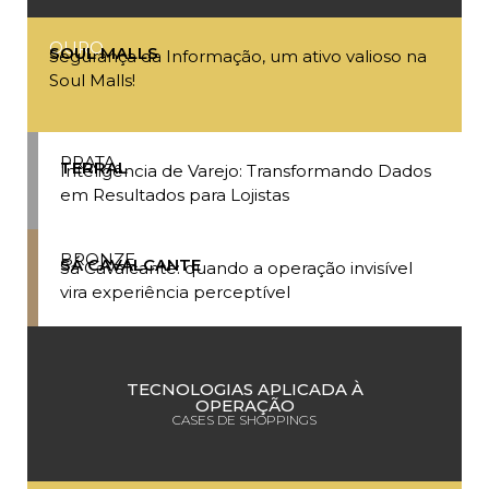
OURO
SOUL MALLS
Segurança da Informação, um ativo valioso na
Soul Malls!
PRATA
TERRAL
Inteligência de Varejo: Transformando Dados
em Resultados para Lojistas
BRONZE
SÁ CAVALCANTE
Sá Cavalcante: quando a operação invisível
vira experiência perceptível
TECNOLOGIAS APLICADA À
OPERAÇÃO
CASES DE SHOPPINGS