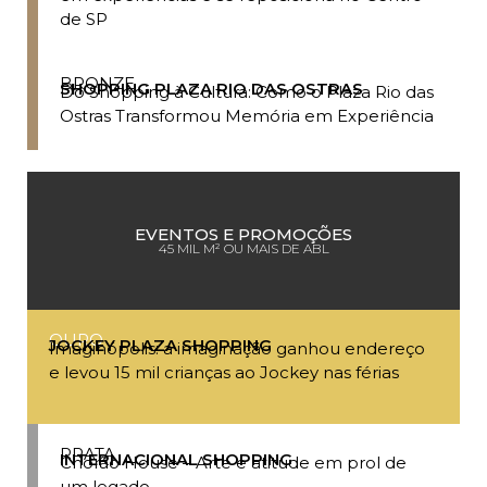
de SP
BRONZE
SHOPPING PLAZA RIO DAS OSTRAS
Do Shopping à Cultura: Como o Plaza Rio das
Ostras Transformou Memória em Experiência
EVENTOS E PROMOÇÕES
45 MIL M² OU MAIS DE ABL
OURO
JOCKEY PLAZA SHOPPING
Imaginópolis: a imaginação ganhou endereço
e levou 15 mil crianças ao Jockey nas férias
PRATA
INTERNACIONAL SHOPPING
Chorão House – Arte e atitude em prol de
um legado