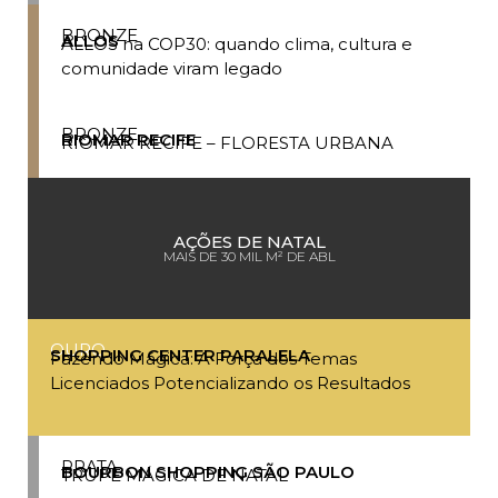
BRONZE
ALLOS
ALLOS na COP30: quando clima, cultura e
comunidade viram legado
BRONZE
RIOMAR RECIFE
RIOMAR RECIFE – FLORESTA URBANA
AÇÕES DE NATAL
MAIS DE 30 MIL M² DE ABL
OURO
SHOPPING CENTER PARALELA
Fazendo Mágica: A Força dos Temas
Licenciados Potencializando os Resultados
PRATA
BOURBON SHOPPING SÃO PAULO
TRUPE MÁGICA DE NATAL