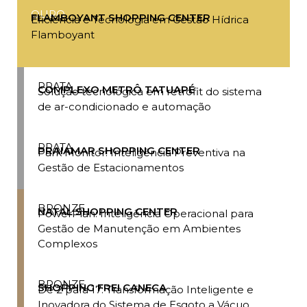
OURO
FLAMBOYANT SHOPPING CENTER
Eficiência e Tecnologia em Gestão Hídrica
Flamboyant
PRATA
COMPLEXO METRÔ TATUAPÉ
Solução tecnológica em retrofit do sistema
de ar-condicionado e automação
PRATA
PRAIAMAR SHOPPING CENTER
Park Monitor: Inteligência Preventiva na
Gestão de Estacionamentos
BRONZE
NATAL SHOPPING CENTER
PowerPlan: Inteligência Operacional para
Gestão de Manutenção em Ambientes
Complexos
BRONZE
SHOPPING FREI CANECA
De 2 para 17: Transformação Inteligente e
Inovadora do Sistema de Esgoto a Vácuo