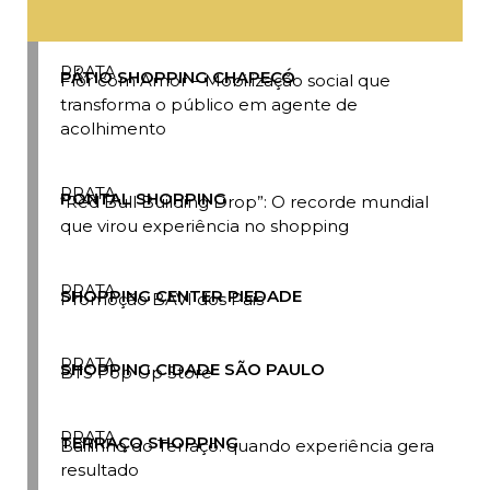
PRATA
PÁTIO SHOPPING CHAPECÓ
Flor com Amor – Mobilização social que
transforma o público em agente de
acolhimento
PRATA
PONTAL SHOPPING
“Red Bull Building Drop”: O recorde mundial
que virou experiência no shopping
PRATA
SHOPPING CENTER PIEDADE
Promoção BAVI dos Pais
PRATA
SHOPPING CIDADE SÃO PAULO
BTS Pop Up Store
PRATA
TERRAÇO SHOPPING
Bailinho do Terraço: quando experiência gera
resultado