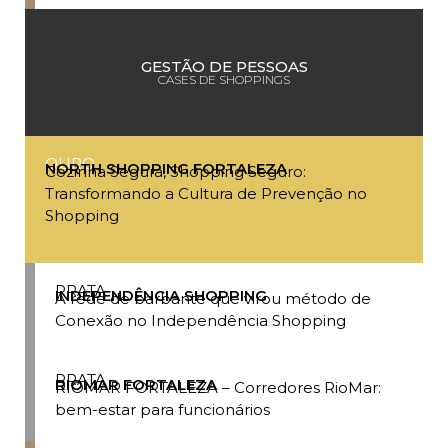
GESTÃO DE PESSOAS
CASES DE SHOPPINGS
OURO
NORTH SHOPPING FORTALEZA
Cozinha Segura, Shopping Seguro:
Transformando a Cultura de Prevenção no
Shopping
PRATA
INDEPENDÊNCIA SHOPPING
A rede de barbante que virou método de
Conexão no Independência Shopping
PRATA
RIOMAR FORTALEZA
RIOMAR FORTALEZA – Corredores RioMar:
bem-estar para funcionários