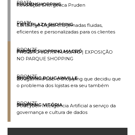
PRATA
PRUDENSHOPPING
Revolução Energética Pruden
PRATA
TIETÊ PLAZA SHOPPING
Concierge Digital cria jornadas fluidas,
eficientes e personalizadas para os clientes
BRONZE
PARQUE SHOPPING MACEIÓ
PROJETO VESTIR MASSAYÓ | EXPOSIÇÃO
NO PARQUE SHOPPING
BRONZE
SHOPPING BOUGAINVILLE
Bougainville Lab: o shopping que decidiu que
o problema dos lojistas era seu também
BRONZE
SHOPPING VITÓRIA
PodCyber: Inteligência Artificial a serviço da
governança e cultura de dados