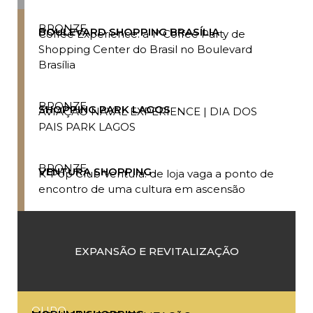
BRONZE
BOULEVARD SHOPPING BRASÍLIA
Coffee Experience: a 1ª Coffee Party de
Shopping Center do Brasil no Boulevard
Brasília
BRONZE
SHOPPING PARK LAGOS
AVIAÇÃO NAVAL EXPERIENCE | DIA DOS
PAIS PARK LAGOS
BRONZE
VENTURA SHOPPING
K-Pop Club Ventura: de loja vaga a ponto de
encontro de uma cultura em ascensão
EXPANSÃO E REVITALIZAÇÃO
OURO