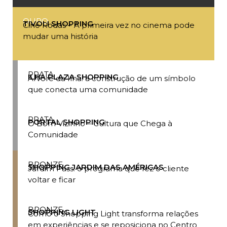
OURO
TIVOLI SHOPPING
Cine Rodas – A primeira vez no cinema pode
mudar uma história
PRATA
ILHA PLAZA SHOPPING
Árvore da Ilha: a construção de um símbolo
que conecta uma comunidade
PRATA
PORTAL SHOPPING
O Bom Vizinho – Cultura que Chega à
Comunidade
BRONZE
SHOPPING JARDIM DAS AMÉRICAS
Jardim Pass: o programa que fez o cliente
voltar e ficar
BRONZE
SHOPPING LIGHT
Como o Shopping Light transforma relações
em experiências e se reposiciona no Centro