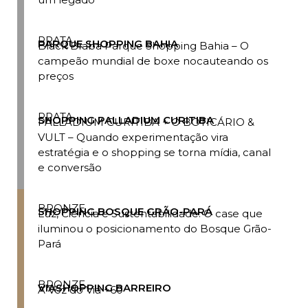
PRATA
PARQUE SHOPPING BAHIA
Black Braba Parque Shopping Bahia – O
campeão mundial de boxe nocauteando os
preços
PRATA
SHOPPING PALLADIUM CURITIBA
PALLADIUM CURITIBA + O BOTICÁRIO &
VULT – Quando experimentação vira
estratégia e o shopping se torna mídia, canal
e conversão
BRONZE
SHOPPING BOSQUE GRÃO-PARÁ
Luz, Ciência e Sustentabilidade: O case que
iluminou o posicionamento do Bosque Grão-
Pará
BRONZE
VIASHOPPING BARREIRO
A Voz do Via +60