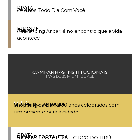
PRATA
ALQIA
20 Anos, Todo Dia Com Você
BRONZE
ANCAR
Rebranding Ancar: é no encontro que a vida
acontece
CAMPANHAS INSTITUCIONAIS
MAIS DE 30 MIL M² DE ABL
OURO
SHOPPING DA BAHIA
Shopping da Bahia: 50 anos celebrados com
um presente para a cidade
PRATA
RIOMAR FORTALEZA
RIOMAR FORTALEZA – CIRCO DO TIRÚ: