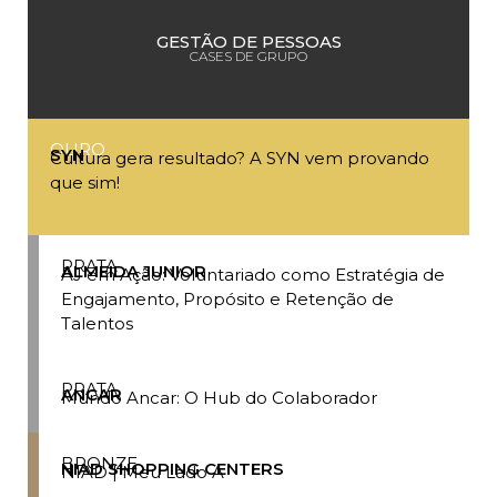
GESTÃO DE PESSOAS
CASES DE GRUPO
OURO
SYN
Cultura gera resultado? A SYN vem provando
que sim!
PRATA
ALMEIDA JUNIOR
AJ em Ação: Voluntariado como Estratégia de
Engajamento, Propósito e Retenção de
Talentos
PRATA
ANCAR
Mundo Ancar: O Hub do Colaborador
BRONZE
NIAD SHOPPING CENTERS
NIAD | Meu Lado A