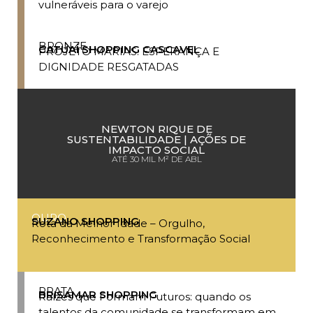
vulneráveis para o varejo
BRONZE
CATUAÍ SHOPPING CASCAVEL
PROJETO MARIAS: ESPERANÇA E
DIGNIDADE RESGATADAS
NEWTON RIQUE DE
SUSTENTABILIDADE | AÇÕES DE
IMPACTO SOCIAL
ATÉ 30 MIL M² DE ABL
OURO
SUZANO SHOPPING
Rota da Melhor Idade – Orgulho,
Reconhecimento e Transformação Social
PRATA
BRISAMAR SHOPPING
Raízes que Formam Futuros: quando os
talentos da comunidade se transformam em