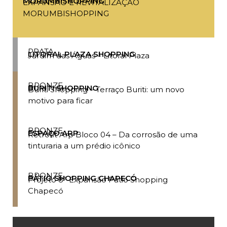
MORUMBISHOPPING
EXPANSÃO E REVITALIZAÇÃO
MORUMBISHOPPING
PRATA
LITORAL PLAZA SHOPPING
Jardim das Águas – Litoral Plaza
BRONZE
BURITI SHOPPING
Buriti Shopping – Terraço Buriti: um novo
motivo para ficar
BRONZE
ESPAÇO ARP
Retrofit Arp Bloco 04 – Da corrosão de uma
tinturaria a um prédio icônico
BRONZE
PÁTIO SHOPPING CHAPECÓ
Projeto 8° Expansão Pátio Shopping
Chapecó