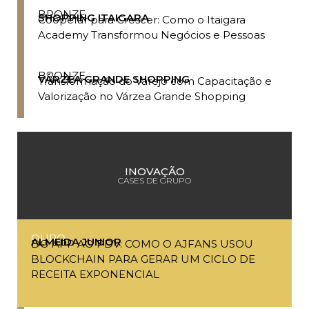
BRONZE
SHOPPING ITAIGARA
Cooperar para Crescer: Como o Itaigara
Academy Transformou Negócios e Pessoas
BRONZE
VÁRZEA GRANDE SHOPPING
Transformação do Varejo com Capacitação e
Valorização no Várzea Grande Shopping
INOVAÇÃO
CASES DE GRUPO
OURO
ALMEIDA JUNIOR
DO APP AO PDV: COMO O AJFANS USOU
BLOCKCHAIN PARA GERAR UM CICLO DE
RECEITA EXPONENCIAL