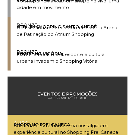
VG Shopping na Rua: um shopping vivo, uma
cidade em movimento
BRONZE
ATRIUM SHOPPING SANTO ANDRÉ
Do Estacionamento à Comunidade: a Arena
de Patinação do Atrium Shopping
BRONZE
SHOPPING VITÓRIA
Extreme Rock Brazil: esporte e cultura
urbana invadem o Shopping Vitória
EVENTOS E PROMOÇÕES
ATÉ 30 MIL M² DE ABL
OURO
SHOPPING FREI CANECA
Bazar da 7ª Arte transforma nostalgia em
experiência cultural no Shopping Frei Caneca