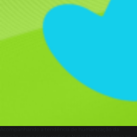
Acompanhando a tendência de humanização da
relação com o consumidor, o Natal Shopping inova ao