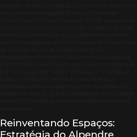
propósito do Natal Shopping, que encontra nesse perfil
seu público mais engajado (Fronte, 2024). Nesse
cenário, nasce o “Tchau, Chupeta”, unindo propósito da
marca à força do maior mascote de shoppings do Brasil.
Desde 2023, a instalação ocupa diferentes pontos do
mall como espaço de acolhimento para famílias em fase
de transição do uso da chupeta, marco no
amadurecimento infantil. Com comunicação lúdica, a
criança mede sua altura em uma régua e entende que
já é “criança grande”. Após o desapego, é recebida no
Espaço Família com brindes da mascote Naty e
certificado simbólico. Cada chupeta é convertida em
fraldas para doação, aliando solidariedade à reciclagem.
Mais de 200 famílias já foram impactadas diretamente
pela iniciativa.
Reinventando Espaços:
Estratégia do Alpendre