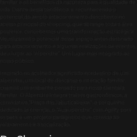
familiar e os benefícios da natureza para a qualidade de
vida. Diante dessa tendência, e reconhecendo o
potencial do amplo estacionamento descoberto no
acesso principal do shopping, que abrange toda a área
posterior, concebemos uma transformação estratégica.
Visualizamos o potencial desse espaço antes destinado
para estacionamento e algumas realizações de eventos,
deu lugar ao “Alpendre”. Um lugar mais integrado ao
nosso público.
Inspirado no acolhedor significado nordestino de um
alpendre, um local de descanso e interação familiar,
criamos um ambiente pensado para nossa clientela
familiar. O Alpendre integra trailers gastronômicos, a
convidativa “Praça das Jabuticabeiras”, o parquinho
dedicado às crianças, o “Auaupendre” com Agility para
os pets, e um projeto paisagístico que convida ao
relaxamento e à socialização.