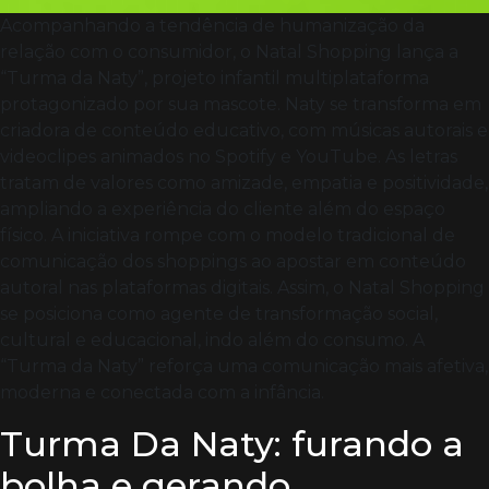
Acompanhando a tendência de humanização da
relação com o consumidor, o Natal Shopping lança a
“Turma da Naty”, projeto infantil multiplataforma
protagonizado por sua mascote. Naty se transforma em
criadora de conteúdo educativo, com músicas autorais e
videoclipes animados no Spotify e YouTube. As letras
tratam de valores como amizade, empatia e positividade,
ampliando a experiência do cliente além do espaço
físico. A iniciativa rompe com o modelo tradicional de
comunicação dos shoppings ao apostar em conteúdo
autoral nas plataformas digitais. Assim, o Natal Shopping
se posiciona como agente de transformação social,
cultural e educacional, indo além do consumo. A
“Turma da Naty” reforça uma comunicação mais afetiva,
moderna e conectada com a infância.
Turma Da Naty: furando a
bolha e gerando