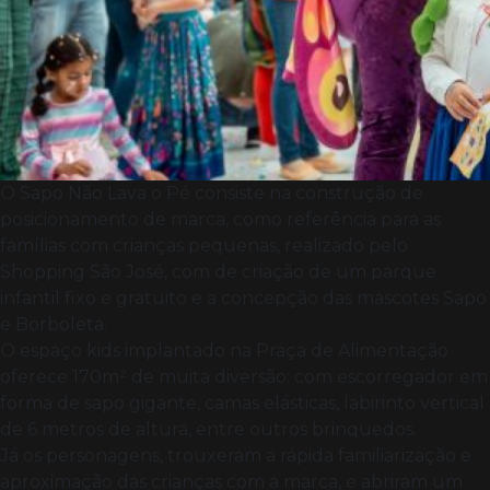
O Sapo Não Lava o Pé consiste na construção de
posicionamento de marca, como referência para as
famílias com crianças pequenas, realizado pelo
Shopping São José, com de criação de um parque
infantil fixo e gratuito e a concepção das mascotes Sapo
e Borboleta.
O espaço kids implantado na Praça de Alimentação
oferece 170m² de muita diversão: com escorregador em
forma de sapo gigante, camas elásticas, labirinto vertical
de 6 metros de altura, entre outros brinquedos.
Já os personagens, trouxeram a rápida familiarização e
aproximação das crianças com a marca, e abriram um