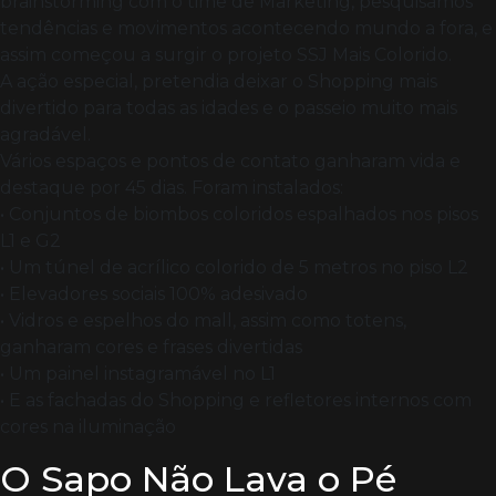
brainstorming com o time de Marketing, pesquisamos
tendências e movimentos acontecendo mundo a fora, e
assim começou a surgir o projeto SSJ Mais Colorido.
A ação especial, pretendia deixar o Shopping mais
divertido para todas as idades e o passeio muito mais
agradável.
Vários espaços e pontos de contato ganharam vida e
destaque por 45 dias. Foram instalados:
• Conjuntos de biombos coloridos espalhados nos pisos
L1 e G2
• Um túnel de acrílico colorido de 5 metros no piso L2
• Elevadores sociais 100% adesivado
• Vidros e espelhos do mall, assim como totens,
ganharam cores e frases divertidas
• Um painel instagramável no L1
• E as fachadas do Shopping e refletores internos com
cores na iluminação
O Sapo Não Lava o Pé