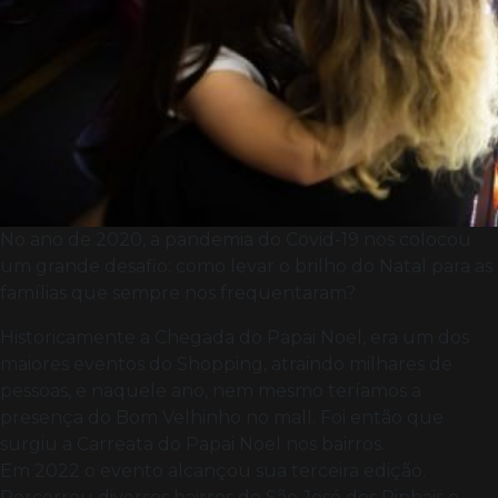
No ano de 2020, a pandemia do Covid-19 nos colocou
um grande desafio: como levar o brilho do Natal para as
famílias que sempre nos frequentaram?
Historicamente a Chegada do Papai Noel, era um dos
maiores eventos do Shopping, atraindo milhares de
pessoas, e naquele ano, nem mesmo teríamos a
presença do Bom Velhinho no mall. Foi então que
surgiu a Carreata do Papai Noel nos bairros.
Em 2022 o evento alcançou sua terceira edição.
Percorreu diversos bairros de São José dos Pinhais e