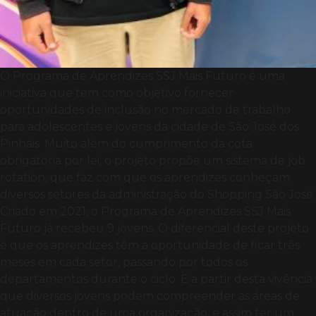
O Programa de Aprendizes SSJ Mais Futuro é uma
iniciativa que tem como objetivo fornecer
oportunidades de inclusão no mercado de trabalho
para adolescentes e jovens da cidade de São José dos
Pinhais. Muito além do cumprimento da cota
obrigatória por lei, o projeto propõe um sistema de job
rotation, que faz com que os aprendizes conheçam
diversos setores da administração do Shopping São José.
Criado em 2021, o Programa de Aprendizes SSJ Mais
Futuro já recebeu 9 jovens. O diferencial deste projeto
é que os aprendizes têm a oportunidade de ficar três
meses em cada setor, passando por todos os
departamentos durante o ciclo. E a partir desta vivência
que diversos jovens podem compreender as áreas de
atuação dentro de uma organização, e assim ter um