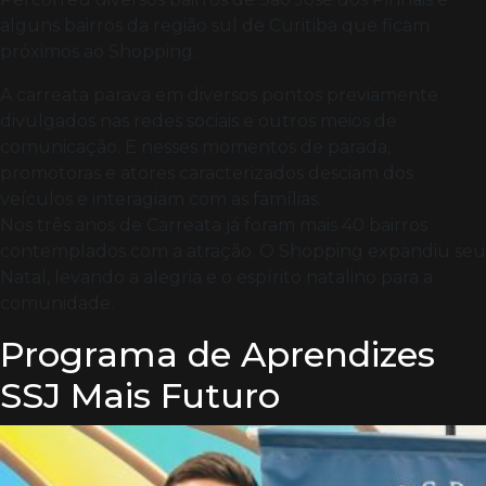
alguns bairros da região sul de Curitiba que ficam
próximos ao Shopping.
A carreata parava em diversos pontos previamente
divulgados nas redes sociais e outros meios de
comunicação. E nesses momentos de parada,
promotoras e atores caracterizados desciam dos
veículos e interagiam com as famílias.
Nos três anos de Carreata já foram mais 40 bairros
contemplados com a atração. O Shopping expandiu seu
Natal, levando a alegria e o espírito natalino para a
comunidade.
Programa de Aprendizes
SSJ Mais Futuro