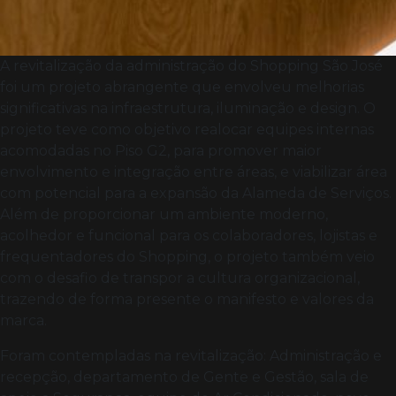
A revitalização da administração do Shopping São José
foi um projeto abrangente que envolveu melhorias
significativas na infraestrutura, iluminação e design. O
projeto teve como objetivo realocar equipes internas
acomodadas no Piso G2, para promover maior
envolvimento e integração entre áreas, e viabilizar área
com potencial para a expansão da Alameda de Serviços.
Além de proporcionar um ambiente moderno,
acolhedor e funcional para os colaboradores, lojistas e
frequentadores do Shopping, o projeto também veio
com o desafio de transpor a cultura organizacional,
trazendo de forma presente o manifesto e valores da
marca.
Foram contempladas na revitalização: Administração e
recepção, departamento de Gente e Gestão, sala de