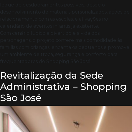
leque de desdobramentos possíveis, desde o
desenvolvimento de materiais personalizados, ações de
relacionamento com as escolas, e ativações no
calendário de eventos infantis já existente.
Com cenário lúdico e divertido e a vida dos
personagens, o projeto confere mais comodidade às
famílias com crianças, encanta os pequenos e promove
um ambiente de troca, segurança e conforto para
frequentadores do Shopping São José.
Revitalização da Sede
Administrativa – Shopping
São José