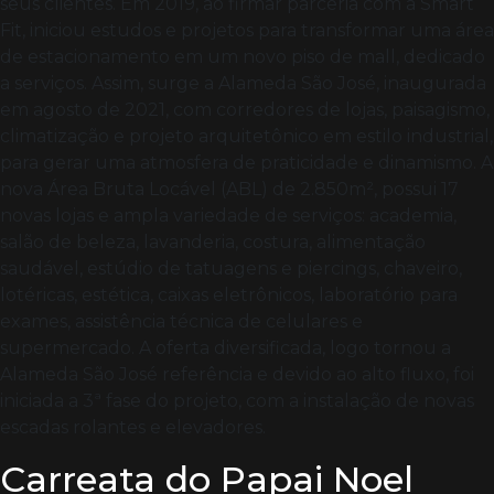
seus clientes. Em 2019, ao firmar parceria com a Smart
Fit, iniciou estudos e projetos para transformar uma área
de estacionamento em um novo piso de mall, dedicado
a serviços. Assim, surge a Alameda São José, inaugurada
em agosto de 2021, com corredores de lojas, paisagismo,
climatização e projeto arquitetônico em estilo industrial,
para gerar uma atmosfera de praticidade e dinamismo. A
nova Área Bruta Locável (ABL) de 2.850m², possui 17
novas lojas e ampla variedade de serviços: academia,
salão de beleza, lavanderia, costura, alimentação
saudável, estúdio de tatuagens e piercings, chaveiro,
lotéricas, estética, caixas eletrônicos, laboratório para
exames, assistência técnica de celulares e
supermercado. A oferta diversificada, logo tornou a
Alameda São José referência e devido ao alto fluxo, foi
iniciada a 3ª fase do projeto, com a instalação de novas
escadas rolantes e elevadores.
Carreata do Papai Noel