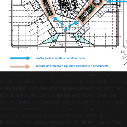
Localizado em Rio das Ostras, na Região dos Lagos do
Rio de Janeiro (RJ), e inaugurado em 16 de abril de 2024,
o Shopping Plaza Rio das Ostras é pioneiro no setor ao
adotar a arquitetura bioclimática como conceito de
sustentabilidade. O projeto usa ventilação e iluminação
naturais como soluções de climatização passiva para
economizar energia, poupando o suficiente para
iluminar 1,5 mil casas e preservar 17 mil árvores por ano.