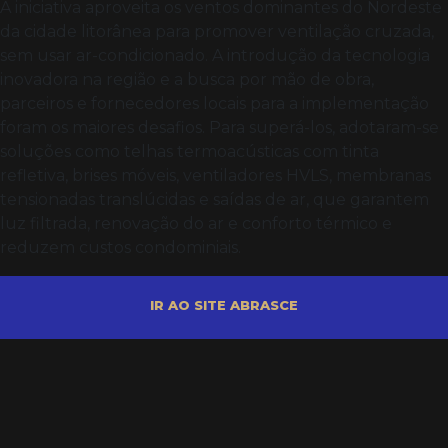
A iniciativa aproveita os ventos dominantes do Nordeste
da cidade litorânea para promover ventilação cruzada,
sem usar ar-condicionado. A introdução da tecnologia
inovadora na região e a busca por mão de obra,
parceiros e fornecedores locais para a implementação
foram os maiores desafios. Para superá-los, adotaram-se
soluções como telhas termoacústicas com tinta
refletiva, brises móveis, ventiladores HVLS, membranas
tensionadas translúcidas e saídas de ar, que garantem
luz filtrada, renovação do ar e conforto térmico e
reduzem custos condominiais.
IR AO SITE ABRASCE