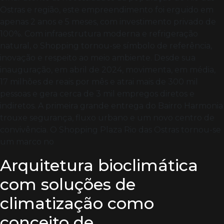
Ostras e região, este empreendimento foi erguido em
apenas 2 anos e 5 meses, com investimento privado de
100%. Com infraestrutura moderna e refrigeração
natural, o Shopping tornou-se símbolo de referência,
inovação e respeito ao meio ambiente. Desde sua
inauguração, em abril de 2024, movimenta, em média,
17 milhões de reais por mês e atrai mais de 300 mil
pessoas e gera cerca de 3 mil empregos diretos e
indiretos. A primeira grande entrega do Bairro Harmonia
trouxe segurança, fluxo urbano e um novo centro de
convivência. O Shopping Plaza Rio das Ostras tornou-se
um marco no
Arquitetura bioclimática
com soluções de
climatização como
conceito de