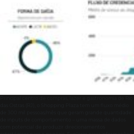
Principal centro de compras, lazer e gastronomia de Rio
das Ostras (RJ), o Shopping Plaza tem um fluxo médio
de 300 mil pessoas/mês que geram grande quantidade
de inputs de comportamento – uma massa de dados
com potencial de produzir direcionamentos