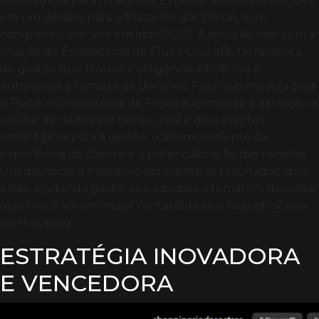
estratégicos para o negócio. Explorar essas informações
era um desafio para o Plaza Rio das Ostras, que
completou um ano em abril/2025. A solução veio com a
criação do Ecossistema de Fluxo QuickBI, ferramenta
de gestão que trouxe inteligência, eficiência e
autonomia à tomada de decisões. Feito sob medida para
o Plaza, o Ecossistema de Fluxo automatiza a extração e
análise de dados em tempo real e gera insights
estratégicos para a gestão, o aprimoramento da
experiência do cliente e a potencialização das receitas.
Um dashboard interativo apresenta os resultados, que
estão ajudando gestores e equipes a tomarem decisões
que resultam em maior rentabilidade e mais eficiência
do shopping.
ESTRATÉGIA INOVADORA
E VENCEDORA