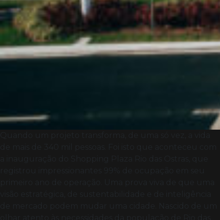
Quando um projeto transforma, de uma só vez, a vida
de mais de 340 mil pessoas. Foi isto que aconteceu com
a inauguração do Shopping Plaza Rio das Ostras, que
registrou impressionantes 99% de ocupação em seu
primeiro ano de operação. Uma prova viva de que uma
visão estratégica, de sustentabilidade e de inteligência
de mercado podem mudar uma cidade. Nascido de um
olhar atento às necessidades da população de Rio das