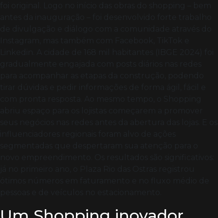
foi original. Logo no início das obras do shopping – bem
antes da inauguração – foi desenvolvido forte trabalho
de divulgação e diálogo com a comunidade através do
Instagram, mas também com Facebook, TikTok e
Linkedin. A cidade de 168 mil habitantes (IBGE 2024) foi
gradualmente engajada com posts diários nas redes
para acompanhar as etapas da construção, podendo
tirar dúvidas e pedir informações de forma ágil, fácil e
com pronta resposta. Ao mesmo tempo, o Shopping
abriu espaço para os lojistas começarem a promover
seus negócios nas redes antes da abertura das lojas. E os
influenciadores regionais foram alvo de ações
segmentadas que despertaram sua atenção para o
novo empreendimento. Os resultados são significativos:
já no primeiro ano, o Plaza Rio das Ostras registrou
ótimos números em faturamento e no fluxo médio de
pessoas e de veículos no estacionamento.
Um Shopping inovador,