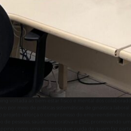
ing voltada ao bem-estar físico e mental dos colaborado
 por meio de práticas sistemáticas de ginástica laboral
), o projeto reforça o compromisso do empreendimento c
stão de pessoas, saúde corporativa e ESG, promovendo u
hopping como uma empresa que cuida de quem faz parte d