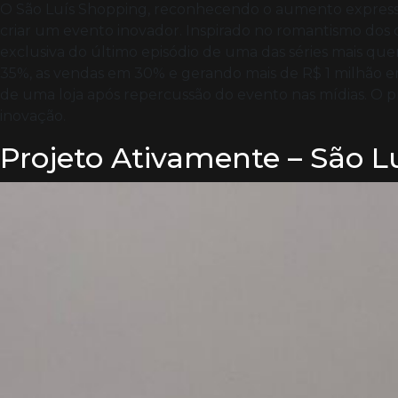
O São Luís Shopping, reconhecendo o aumento expressivo d
criar um evento inovador. Inspirado no romantismo dos 
exclusiva do último episódio de uma das séries mais qu
35%, as vendas em 30% e gerando mais de R$ 1 milhão em
de uma loja após repercussão do evento nas mídias. O 
inovação.
Projeto Ativamente – São L