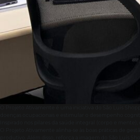
O Projeto Ativamente é uma iniciativa do São Luís Shopp
doenças ocupacionais e estimular o desempenho cognitivo
Inspirado nos pilares da saúde integral (corpo e mente
O Projeto Ativamente alinha-se às boas práticas de ge
produtivo. Além disso, reforça a imagem do São Luís S