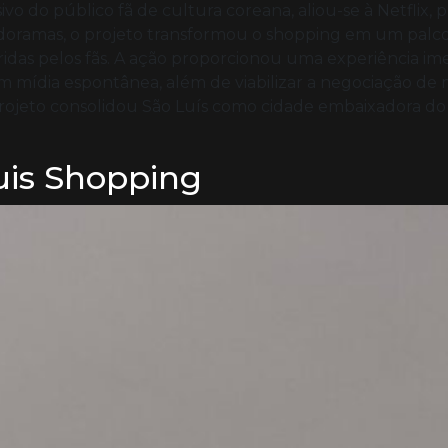
o público fã de cultura coreana, aliou-se à Netflix, prin
doramas, o projeto transformou o shopping em um palco d
eridas pelos fãs. A ação proporcionou uma experiência i
 mídia espontânea, além de viabilizar a negociação de 
projeto consolidou São Luís como cidade embaixadora d
uis Shopping