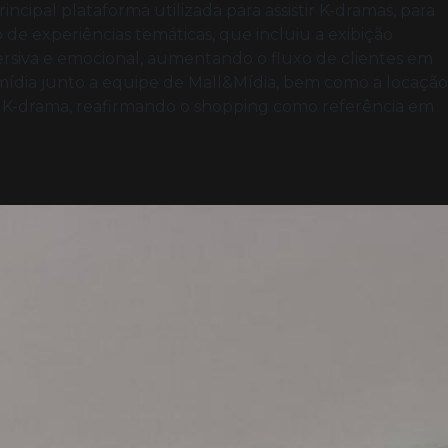
cipal plataforma utilizada para assistir K-dramas, para
e experiências temáticas, que incluiu a exibição
mersiva e emocional, aumentando o fluxo de clientes em
mídia junto a equipe de Mall&Mídia, bem como a locação
o K-drama, reafirmando o shopping como referência em