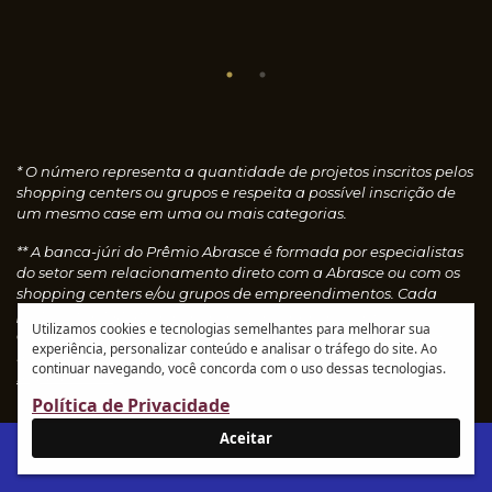
* O número representa a quantidade de projetos inscritos pelos
shopping centers ou grupos e respeita a possível inscrição de
um mesmo case em uma ou mais categorias.
** A banca-júri do Prêmio Abrasce é formada por especialistas
do setor sem relacionamento direto com a Abrasce ou com os
shopping centers e/ou grupos de empreendimentos. Cada
profissional faz uma avaliação individual dos cases
Utilizamos cookies e tecnologias semelhantes para melhorar sua
concedendo notas, que são calculadas automaticamente e
experiência, personalizar conteúdo e analisar o tráfego do site. Ao
resultam nos vencedores de cada categoria.
Leia o
continuar navegando, você concorda com o uso dessas tecnologias.
regulamento
Política de Privacidade
Aceitar
IR AO SITE ABRASCE