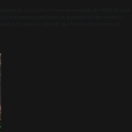
rogramação cultural com shows musicais de MPB, Música
aços instagramáveis foram os queridinhos do evento e
Bancos, fontes e o colorido das flores encantaram os