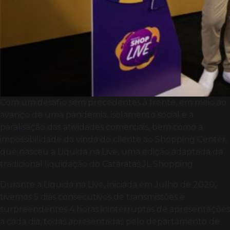
Com um desafio sem precedentes à frente, em meio ao
avanço de uma pandemia, isolamento social e a
paralisação das atividades comerciais, bem como a
impossibilidade da vinda do cliente ao Shopping Center,
que nasceu a Liquida na Live, uma edição adaptada da
tradicional liquidação do Cataratas JL Shopping.
Durante a Liquida na Live, iniciada em Julho de 2020,
tivemos 5 dias consecutivos de transmissões e
surpreendentes 4 horas ininterruptas de apresentações
a cada dia, todas apresentadas pelo departamento de