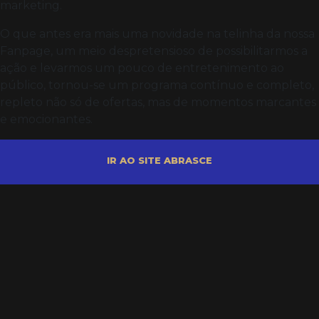
marketing.
O que antes era mais uma novidade na telinha da nossa
Fanpage, um meio despretensioso de possibilitarmos a
ação e levarmos um pouco de entretenimento ao
público, tornou-se um programa contínuo e completo,
repleto não só de ofertas, mas de momentos marcantes
e emocionantes.
IR AO SITE ABRASCE