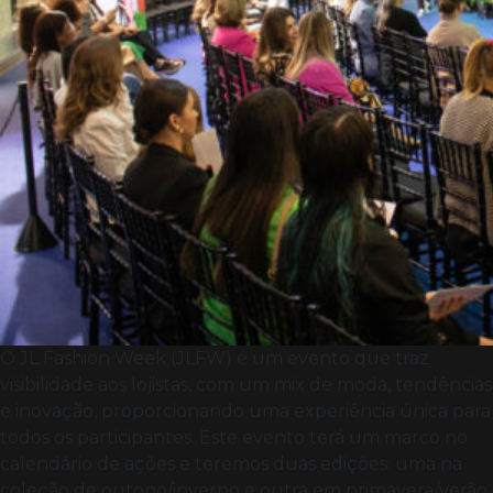
O JL Fashion Week (JLFW) é um evento que traz
visibilidade aos lojistas, com um mix de moda, tendências
e inovação, proporcionando uma experiência única para
todos os participantes. Este evento terá um marco no
calendário de ações e teremos duas edições: uma na
coleção de outono/inverno e outra em primavera/verão.