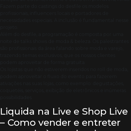
Fazem parte do castings do desfile os modelos
profissionais, influencers locais e portadores de
necessidades especiais. A inclusão é fundamental nesse
projeto.
Além do desfile, a programação é composta por uma
noite de talks shows de moda & beleza. Os palestrantes
são profissionais da área falando sobre moda e varejo,
trazendo temas exclusivos, que os nossos clientes
podem aproveitar de forma gratuita.
Os lojistas que não estiverem inseridos no roll de moda,
podem aproveitar o fluxo do evento para fazerem
ativações nas suas lojas, como exemplo: degustações,
coquetéis, serviços, exibição de eletrônicos e inúmeras
possibilidades.
Liquida na Live e Shop Live
– Como vender e entreter