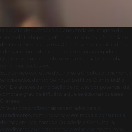
O projeto de Curadoria e Consultoria de Imagem do
Cascavel JL Shopping oferece um serviço diferenciado
de atendimento para seus Clientes com a finalidade de
fidelizar e fomentar vendas com valor agregado.
Queremos que o cliente se sinta especial e obtenha
benefícios exclusivos.
Esse serviço exclusivo destina-se a Clientes previamente
selecionados, dentro do nosso perfil de Cliente (A,B e
C+). E é através da indicação de lojistas por potencial de
compra e grau de influência que selecionamos esses
Clientes.
Através dos profissionais cadastrados para o
atendimento, com know-how em moda e consultoria
de imagem, realizamos a Curadoria e Consultoria.
Acreditamos que estreitando o relacionamento com