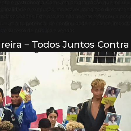
to e gastronomia. Com uma programação que incluiu di
ginalidade e execução impecável, atingindo diretamente 
todas as idades. Este projeto não apenas reforçou o po
 um alto potencial de continuidade e alcance, impac
de sucesso de público e vendas.
eira – Todos Juntos Contra 