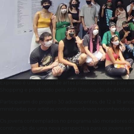
Expresso é um projeto de artes plásticas voltado para
Shopping e produzido pela ASP (Associação de Artistas 
Participaram do projeto 30 adolescentes, de 12 a 18 ano
ministradas por artistas contemporâneos reconhecidos n
Os jovens contemplados no programa são moradores do e
construção de uma nova perspectiva para os jovens em c