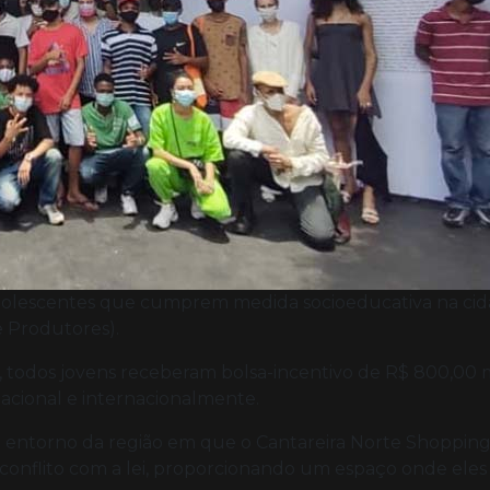
 adolescentes que cumprem medida socioeducativa na cid
e Produtores).
s, todos jovens receberam bolsa-incentivo de R$ 800,00 
acional e internacionalmente.
ntorno da região em que o Cantareira Norte Shopping e
onflito com a lei, proporcionando um espaço onde eles 