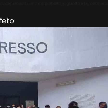
arceria inédita entre o primeiro, segundo e terceiro set
feto