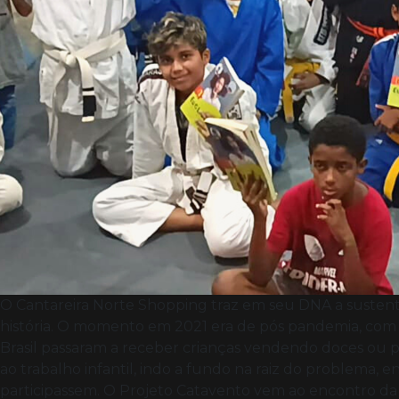
O Cantareira Norte Shopping traz em seu DNA a sustentab
história. O momento em 2021 era de pós pandemia, com
Brasil passaram a receber crianças vendendo doces ou 
ao trabalho infantil, indo a fundo na raiz do problema,
participassem. O Projeto Catavento vem ao encontro da nos