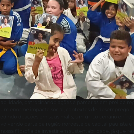
ilidade, patrocinando ações e parcerias em prol da regi
 um enorme impacto social, contextos de desemprego e
pedindo doações em seus malls, um único cenário enfren
 envolvendo parte da região noroeste da capital paulista
sa filosofia de investir em sustentabilidade, já que resg