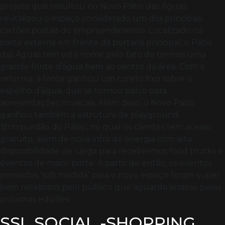
projeto que resultou no Novo Pátio das Águas
revitalizou o espaço considerado um dos principais
cartões postais do empreendimento. Localizado na
parte externa em frente da portaria principal, o Pátio
das Águas tem este nome pelo fato de termos uma
grande fonte d’água bem ao centro da área. Com a
reforma, a fonte ganhou um coreto fixo sobre o
espelho d’água, que se tornou palco para
apresentações musicais. Além disso, o Novo Pátio
ganhou também a estrutura de playground
‘Brinquedão do Pátio’, no qual os clientes tem acesso
gratuito; além de nova infra de energia com alta
disponibilidade de carga para recebermos food trucks e
eventos de maior porte. A partir de então, os eventos
pensados ‘sob medida’ para o novo espaço foram super
bem recebidos pelo público que aguarda ansioso pelas
próximas edições.
SSL SOCIAL -SHOPPING