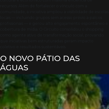
cultural e econômico com máxima eficiência de
recursos. Além de fortalecer o vínculo com a
comunidade, a iniciativa ampliou a visibilidade de escolas
locais — incluindo grupos sem acesso prévio a palcos
profissionais — e gerou alto engajamento espontâneo e
cobertura de mídia. O Circuito consolidou o shopping
como agente ativo de transformação social, provando
que iniciativas bem estruturadas geram impacto
coletivo e resultados sustentáveis.
O NOVO PÁTIO DAS
ÁGUAS