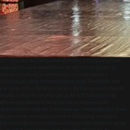
O 1º Circuito da Dança transformou o Shopping Sete
Lagoas em uma plataforma de democratização do
acesso à cultura, promovendo inclusão social e
valorização da economia criativa local. Realizado em
parceria com o Bálance Centro de Dança e escolas da
região, o evento reuniu cerca de 400 bailarinos de
diferentes idades e níveis técnicos, impactando
diretamente mais de 2 mil pessoas. Viabilizado por meio
de parcerias estratégicas entre shopping, escolas e
patrocinadores, o projeto entregou alto impacto social,