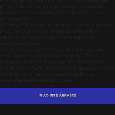
incentivo ao empreendedorismo que são viabilizadas
por meio de patrocínios e parcerias junto ao poder
público bem como a outras entidades que tenham o
mesmo propósito.
As iniciativas são realizadas de acordo com o calendário
anual de ações do Shopping e disponibilidade dos
parceiros, tendo como objetivo alcançar o maior
número de pessoas.
Cada braço do projeto tem um alinhamento prévio
entre as partes sobre o momento adequado de
realização, divisão de responsabilidades bem como o
tom da comunicação, que é feita praticamente 100% de
forma digital, utilizando as redes socais do SSL
vinculadas às redes dos apoiadores.
IR AO SITE ABRASCE