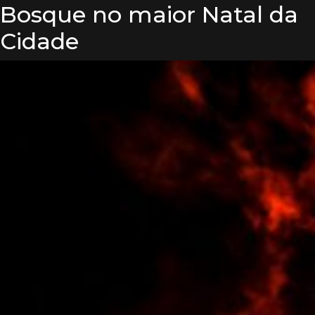
Bosque no maior Natal da
Cidade