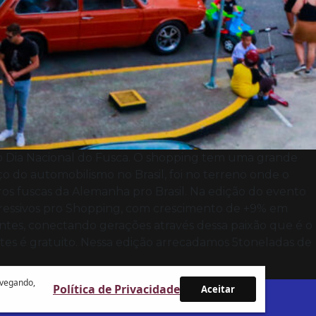
o Dia Nacional do Fusca. O shopping tem uma grande
 do automobilismo no Brasil, foi no terreno onde o
ros fuscas da Alemanha pro Brasil. Na edição do evento
xpressivos pro Shopping, com crescimento de +9% em
sentes, conectando gerações através dessa paixão que é o
tes é gratuito. Nessa edição arrecadamos 5toneladas de
avegando,
Política de Privacidade
Aceitar