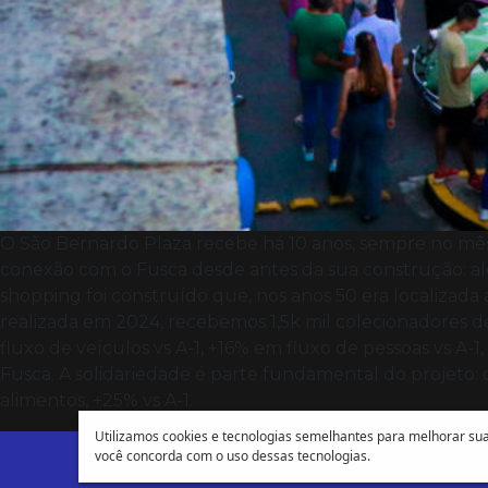
O São Bernardo Plaza recebe há 10 anos, sempre no mê
conexão com o Fusca desde antes da sua construção: al
shopping foi construído que, nos anos 50 era localizada
realizada em 2024, recebemos 1,5k mil colecionadores d
fluxo de veículos vs A-1, +16% em fluxo de pessoas vs A-
Fusca. A solidariedade é parte fundamental do projeto:
alimentos, +25% vs A-1.
Utilizamos cookies e tecnologias semelhantes para melhorar sua 
você concorda com o uso dessas tecnologias.