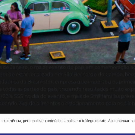
s de Janeiro, o maior evento do país em comemoração a
ém de estar localizado em São Bernardo do Campo, berço
 a fábrica da Brasmotor, empresa que importou os primei
e todas as partes do país, trazendo resultados muito e
1, +23% SSS no dia do evento, e mais de 5mil famílias pre
 doando 2kg de alimentos o estacionamento para os clien
experiência, personalizar conteúdo e analisar o tráfego do site. Ao continuar n
IR AO SITE ABRASCE