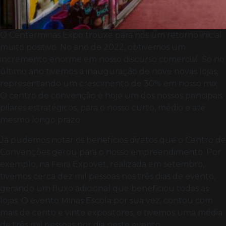
O Centerminas Expo trouxe para nós um retorno inicial
muito positivo. No ano de 2022, obtivemos um
incremento enorme em nosso discurso comercial. Só no
último ano tivemos a inauguração de nove novas lojas,
representando um crescimento de 30% em nosso mix.
O centro de convenção é hoje um dos nossos principais
pilares estratégicos, para o nosso curto, médio e até
mesmo longo prazo.
Já pudemos notar os benefícios diretos que o Centro de
Convenções gerou para o nosso empreendimento. Por
exemplo, na Feira Expovet, realizada em setembro,
tivemos cerca dez mil pessoas nos três dias de evento,
gerando um fluxo adicional que beneficiou todas as
lojas. O evento Minas Escola por sua vez, contou com
mais de cento e vinte expositores, e tivemos uma média
de três mil pessoas por dia neste evento.