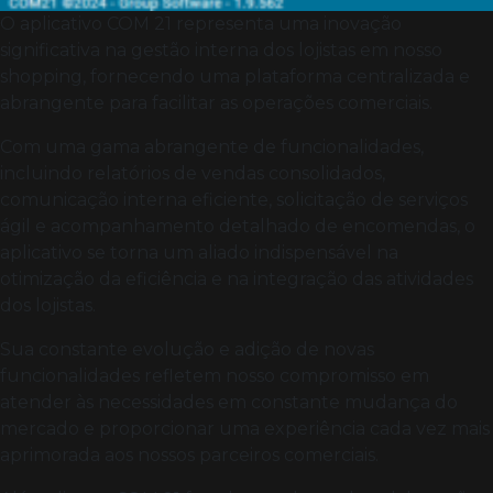
O aplicativo COM 21 representa uma inovação
significativa na gestão interna dos lojistas em nosso
shopping, fornecendo uma plataforma centralizada e
abrangente para facilitar as operações comerciais.
Com uma gama abrangente de funcionalidades,
incluindo relatórios de vendas consolidados,
comunicação interna eficiente, solicitação de serviços
ágil e acompanhamento detalhado de encomendas, o
aplicativo se torna um aliado indispensável na
otimização da eficiência e na integração das atividades
dos lojistas.
Sua constante evolução e adição de novas
funcionalidades refletem nosso compromisso em
atender às necessidades em constante mudança do
mercado e proporcionar uma experiência cada vez mais
aprimorada aos nossos parceiros comerciais.