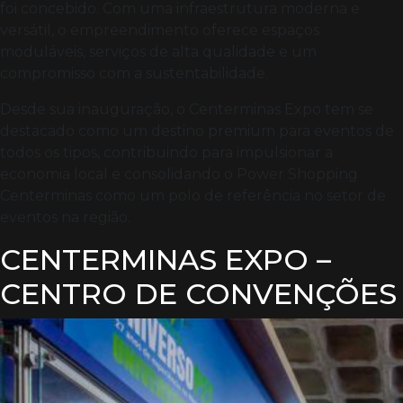
foi concebido. Com uma infraestrutura moderna e
versátil, o empreendimento oferece espaços
moduláveis, serviços de alta qualidade e um
compromisso com a sustentabilidade.
Desde sua inauguração, o Centerminas Expo tem se
destacado como um destino premium para eventos de
todos os tipos, contribuindo para impulsionar a
economia local e consolidando o Power Shopping
Centerminas como um polo de referência no setor de
eventos na região.
CENTERMINAS EXPO –
CENTRO DE CONVENÇÕES