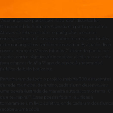
“As crianças são poetas por natureza”, disse Carlos
Drummond de Andrade. A poesia é a porta para alma.
Através de letras, estrofes e parágrafos, o escritor
consegue transmitir seus sentimentos mais profundos,
externar angústias, sentimentos e amor. E, a partir disso
nasceu o projeto Versos Infantis: Cultivando poesia nas
escolas, com o objetivo de incentivar a leitura e a escrita
para crianças de 4º a 5º ano do ensino fundamental
público de belo horizonte.
Participaram de todo o projeto mais de 300 estudantes
da rede municipal de ensino, cada aluno desenvolveu
uma poesia ilustrada de maneira autoral com o tema “O
que te inspira?”. Essas poesias foram reunidas e
tornaram-se um livro coletivo, onde cada um dos alunos
recebeu uma cópia.