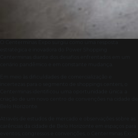
O Centerminas Expo surgiu como uma resposta
estratégica e inovadora do Power Shopping
Centerminas diante dos desafios enfrentados em um
cenário pandêmico e em constante mudança.
Em meio às dificuldades de comercialização e
incertezas para o segmento de shoppings centers, o
Centerminas identificou uma oportunidade única: a
criação de um novo centro de convenções na cidade de
Belo Horizonte.
Através de estudos de mercado e observações sobre as
carências da cidade de Belo Horizonte em espaços para
eventos, congressos e convenções, o Centerminas Expo