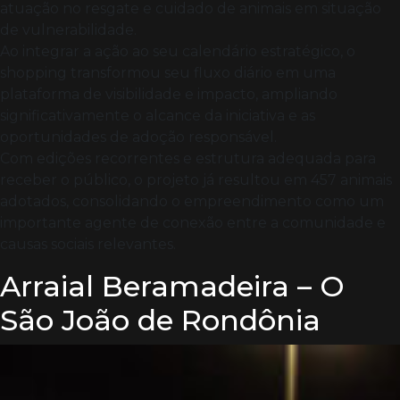
atuação no resgate e cuidado de animais em situação
de vulnerabilidade.
Ao integrar a ação ao seu calendário estratégico, o
shopping transformou seu fluxo diário em uma
plataforma de visibilidade e impacto, ampliando
significativamente o alcance da iniciativa e as
oportunidades de adoção responsável.
Com edições recorrentes e estrutura adequada para
receber o público, o projeto já resultou em 457 animais
adotados, consolidando o empreendimento como um
importante agente de conexão entre a comunidade e
causas sociais relevantes.
Arraial Beramadeira – O
São João de Rondônia