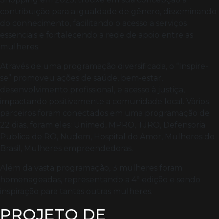
contribuição para a igualdade de gênero, disseminando
do conhecimento, facilitando o acesso a serviços
essenciais e fortalecendo a rede de apoio entre as
mulheres.
Através de uma programação diversificada, o “Inspire-
se” promoveu ações de saúde, bem-estar,
desenvolvimento profissional, e acesso à justiça,
impactando positivamente a comunidade local. Vários
parceiros foram conectados em uma programação de
22 dias, foram eles: Unimed, MPRO, TJRO, Defensoria
Publica de RO, Nudem, Hospital do Amor, Mulheres do
Brasil, Mulheres empreendedoras.
Além da vasta programação, 3 mulheres foram
homenageadas, representando a 4ª edição e sendo
inspiração para tantas outras mulheres.
PROJETO DE