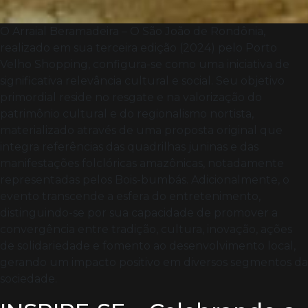
O Arraial Beramadeira – O São João de Rondônia,
realizado em sua terceira edição (2024) pelo Porto
Velho Shopping, configura-se como uma iniciativa de
significativa relevância cultural e social. Seu objetivo
primordial reside no resgate e na valorização do
patrimônio cultural e do regionalismo nortista,
materializado através de uma proposta original que
integra referências das quadrilhas juninas e das
manifestações folclóricas amazônicas, notadamente
representadas pelos Bois-bumbás. Adicionalmente, o
evento transcende a esfera do entretenimento,
distinguindo-se por sua capacidade de promover a
convergência entre tradição, cultura, inovação, ações
de solidariedade e fomento ao desenvolvimento local,
gerando um impacto positivo em diversos segmentos da
sociedade.