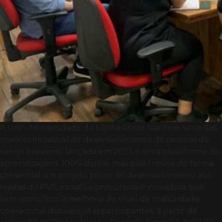
A UAI – Universidade do Lojista Ancar Ivanhoe, uma das
maiores iniciativas de desenvolvimento de pessoas do
varejo brasileiro, lançada em 2021, é uma plataforma de
aprendizagem, 100% digital, mas que trouxe de forma
presencial um projeto piloto de desenvolvimento aos
lojistas do PVS, iniciativa precursora e inovadora que
tem como foco a melhoria do nível de maturidade
operacional dos varejistas participantes, a partir da