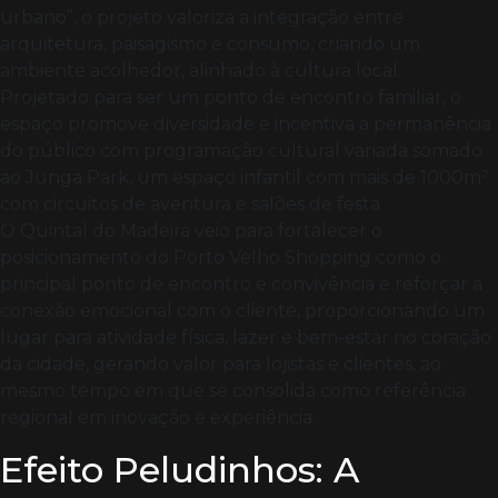
urbano”, o projeto valoriza a integração entre
arquitetura, paisagismo e consumo, criando um
ambiente acolhedor, alinhado à cultura local.
Projetado para ser um ponto de encontro familiar, o
espaço promove diversidade e incentiva a permanência
do público com programação cultural variada somado
ao Junga Park, um espaço infantil com mais de 1000m²
com circuitos de aventura e salões de festa.
O Quintal do Madeira veio para fortalecer o
posicionamento do Porto Velho Shopping como o
principal ponto de encontro e convivência e reforçar a
conexão emocional com o cliente, proporcionando um
lugar para atividade física, lazer e bem-estar no coração
da cidade, gerando valor para lojistas e clientes, ao
mesmo tempo em que se consolida como referência
regional em inovação e experiência.
Efeito Peludinhos: A