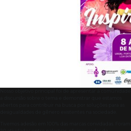
Nosso objetivo principal foi de apresentar a comunidade
a discursão sobre o tema e demonstrar que estamos
abertos para contribuir na busca por soluções para as
desigualdades de gênero existentes na sociedade.
Tivemos adesão em 100% das marcas convidadas. Foram
20 atividades entre palestras, oficinas, rodas de