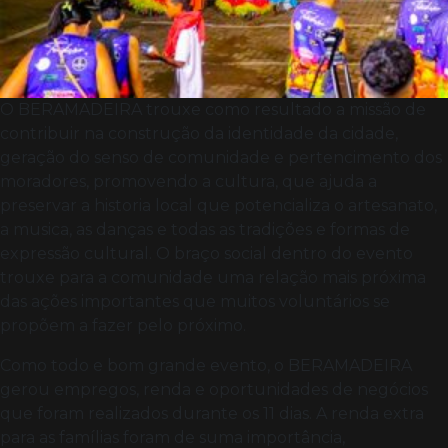
O BERAMADEIRA trouxe como resultado a missão de
contribuir na construção da identidade da cidade,
geração do senso de comunidade e pertencimento dos
moradores, promovendo a cultura, que ajuda a
preservar a historia local que potencializa o artesanato,
a musica, as danças e todas as tradições e formas de
expressão cultural. O braço social dentro do evento
trouxe para a comunidade uma relação mais próxima
das ações importantes que muitos voluntários se
propõem a fazer pelo próximo.
Como todo e bom grande evento, o BERAMADEIRA
gerou empregos, renda e oportunidades de negócios
que foram realizados durante os 11 dias. A renda extra
para as famílias foram de suma importância,