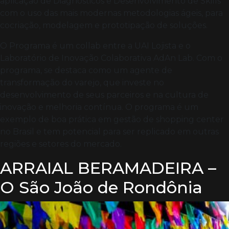
aplicação de Diagnósticos e Desenvolvimento de Skills
com o uso das mais modernas metodologias ágeis, para
cocriação, modelagem e prototipação de soluções.
O Programa é um collab entre a UAI Lojista e o
Laboratório de Inovação Colaborativa AdAn Lab. Com o
programa, se destaca como um agente de
transformação do varejo, que investe no
desenvolvimento de seus parceiros e na cultura de
inovação e melhoria contínua. O programa é um
exemplo de boa prática em gestão de shopping center
no Brasil e tem potencial para ser replicado em outras
regiões e setores do mercado.
ARRAIAL BERAMADEIRA –
O São João de Rondônia