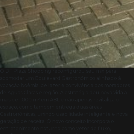
O DF Plaza Shopping reconfigurou seu mix para
acomodar um Boulevard Gastronômico alinhado à
vocação boêmia, de lazer e convivência dos moradores
de Águas Claras e região. A estratégia deu nova vida a
mais de 1.000 m² em ABL e não apenas revitaliza o
espaço, como também entrega duas áreas
Gastronômicas, unindo usabilidade inteligente e nova
geração de receita. O novo conceito incorpora o
entretenimento noturno como vetor de fluxo,