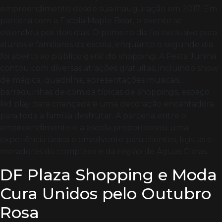
empreendimento desde sua inauguração em 2017. Em
parceria com a Escola Maple Bear, o evento se
estendeu por dois dias. O primeiro dia foi exclusivo para
alunos e familiares da escola, enquanto o segundo dia
foi aberto ao público geral do shopping. A Festa Junina
contou com diversas atrações gratuitas, incluindo show
de mágica, quadrilha, apresentações musicais,
barraquinhas de comida típicas de shoppings, espaço
kid play para criançada e uma decoração encantadora
para toda a família desfrutar. A parceria entre o
empreendimento e a escola proporcionou uma
experiência única e envolvente para clientes, lojistas e
moradores do complexo e da região de Águas Claras.
DF Plaza Shopping e Moda
Cura Unidos pelo Outubro
Rosa