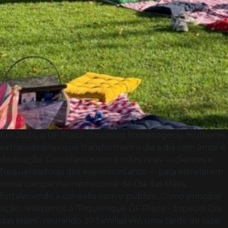
Em 2024, o DF Plaza Shopping homenageou mulheres
extraordinárias que transformam o dia a dia com amor e
dedicação. Convidamos cinco mães reais — clientes e
frequentadoras dos eventos infantis — para estrelarem
nossa campanha institucional de Dia das Mães,
fortalecendo a conexão com o público. Como principal
ação, realizamos o “Piquenique DF Plaza – Especial Dia
das Mães”, reunindo 30 famílias em uma tarde de lazer