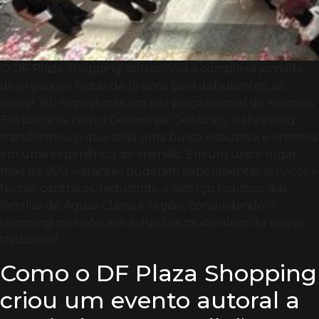
O DF Plaza Shopping solucionou a complexa jornada
de organizar festas de 15 anos para debutantes, ao
reunir 150 expositores em sua praça central de eventos.
Em parceria com o Cerimonial Celebra15, o shopping
transformou o que seria uma busca exaustiva e onerosa
em uma experiência de imersão. Em um único lugar,
mais de 900 visitantes puderam experimentar serviços e
fechar contratos, reduzindo o esforço logístico das
famílias de Águas Claras e região, consolidando o
shopping que oferece soluções muito além do varejo
tradicional.
Como o DF Plaza Shopping
criou um evento autoral a