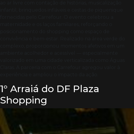
ao ar livre com contação de histórias, musicalização
infantil, brinquedos infláveis e cestas de piquenique
fornecidas pelo Carrefour. O evento celebrou a
maternidade e os laços familiares, reforçando o
posicionamento do shopping como espaço de
convivência e bem-estar. Realizado na área verde do
complexo, proporcionou momentos afetivos em um
ambiente acolhedor e acessível — especialmente
valorizado em uma cidade verticalizada como Águas
Claras. A parceria com o Carrefour agregou valor à
experiência e ampliou o impacto da ação.
1° Arraiá do DF Plaza
Shopping