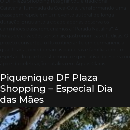
O DF Plaza Shopping ressignificou a tradicional
Caravana Iluminada da Coca-Cola, transformando uma
passagem rápida em um evento autoral de longa
duração. Enquanto a cidade apenas observa os
caminhões passarem, criamos a "Parada Natalina": 4
horas de ativações sensoriais, gastronômicas e lúdicas. O
projeto converteu o fluxo itinerante em permanência
qualificada, unindo marcas parceiras e famílias em um
espetáculo que transformou a expectativa da espera no
ápice da celebração natalina em Águas Claras.
Piquenique DF Plaza
Shopping – Especial Dia
das Mães