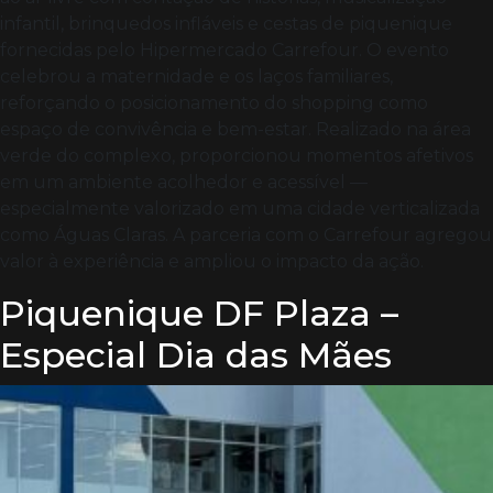
infantil, brinquedos infláveis e cestas de piquenique
fornecidas pelo Hipermercado Carrefour. O evento
celebrou a maternidade e os laços familiares,
reforçando o posicionamento do shopping como
espaço de convivência e bem-estar. Realizado na área
verde do complexo, proporcionou momentos afetivos
em um ambiente acolhedor e acessível —
especialmente valorizado em uma cidade verticalizada
como Águas Claras. A parceria com o Carrefour agregou
valor à experiência e ampliou o impacto da ação.
Piquenique DF Plaza –
Especial Dia das Mães