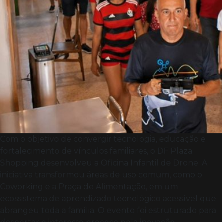
Com o objetivo de convergir tecnologia, educação e
fortalecimento de vínculos familiares, o DF Plaza
Shopping desenvolveu a Oficina Infantil de Drone. A
iniciativa transformou áreas de uso comum, como o
Coworking e a Praça de Alimentação, em um
ecossistema de aprendizado tecnológico acessível que
abrangeu toda a família. O evento foi estruturado para