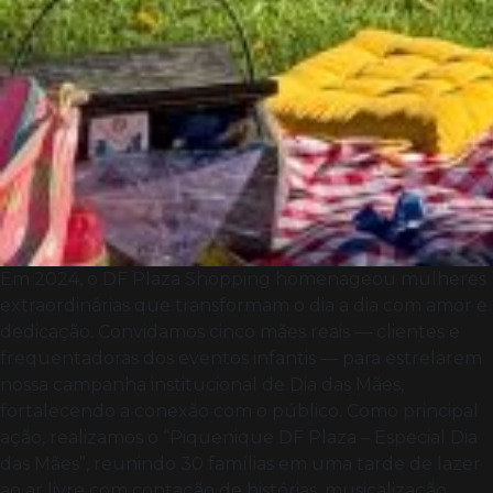
Em 2024, o DF Plaza Shopping homenageou mulheres
extraordinárias que transformam o dia a dia com amor e
dedicação. Convidamos cinco mães reais — clientes e
frequentadoras dos eventos infantis — para estrelarem
nossa campanha institucional de Dia das Mães,
fortalecendo a conexão com o público. Como principal
ação, realizamos o “Piquenique DF Plaza – Especial Dia
das Mães”, reunindo 30 famílias em uma tarde de lazer
ao ar livre com contação de histórias, musicalização