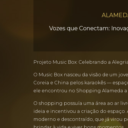
ALAMEDA
Vozes que Conectam: Inovaç
Projeto Music Box: Celebrando a Alegri
O Music Box nasceu da visão de um jov
Coreia e China pelos karaokês — espaços
ele encontrou no Shopping Alameda a o
O shopping possuía uma área ao ar livre
ideia e incentivou a criação do espaço.
moderno e descontraído, que já virou po
brindar à vida e viver bons momentos.