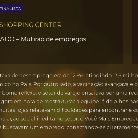
FINALISTA
 SHOPPING CENTER
DO – Mutirão de empregos
taxa de desemprego era de 12,6%, atingindo 13,5 milh
co no País. Por outro lado, a vacinação avançava e o
0. Como reflexo, o setor de varejo ensaiava por uma re
agora era hora de reestruturar a equipe já de olhos na
tas lojas relatavam dificuldades para encontrar e con
a ação social inédita no setor: o Você Mais Emprega
e buscavam um emprego, conectando-as diretamente a