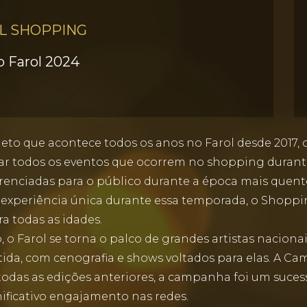
L SHOPPING
o Farol 2024
o que acontece todos os anos no Farol desde 2017, c
r todos os eventos que ocorrem no shopping durant
erenciadas para o público durante a época mais quent
a experiência única durante essa temporada, o Shop
a todas as idades.
 o Farol se torna o palco de grandes artistas nacionai
da, com cenografia e shows voltados para elas. A Cam
m todas as edições anteriores, a campanha foi um su
nificativo engajamento nas redes.