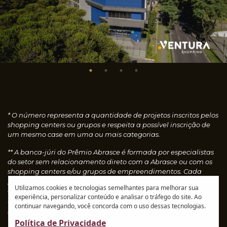
* O número representa a quantidade de projetos inscritos pelos
shopping centers ou grupos e respeita a possível inscrição de
um mesmo case em uma ou mais categorias.
** A banca-júri do Prêmio Abrasce é formada por especialistas
do setor sem relacionamento direto com a Abrasce ou com os
shopping centers e/ou grupos de empreendimentos. Cada
profissional faz uma avaliação individual dos cases
Utilizamos cookies e tecnologias semelhantes para melhorar sua
concedendo notas, que são calculadas automaticamente e
experiência, personalizar conteúdo e analisar o tráfego do site. Ao
resultam nos vencedores de cada categoria.
Leia o
continuar navegando, você concorda com o uso dessas tecnologias.
regulamento
Política de Privacidade