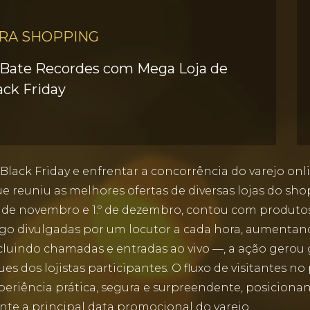
RA SHOPPING
 Bate Recordes com Mega Loja de
ack Friday
 Black Friday e enfrentar a concorrência do varejo on
e reuniu as melhores ofertas de diversas lojas do sh
e 29 de novembro e 1.º de dezembro, contou com produ
o divulgadas por um locutor a cada hora, aumentand
uindo chamadas e entradas ao vivo —, a ação gerou g
ues dos lojistas participantes. O fluxo de visitantes 
periência prática, segura e surpreendente, posicion
ante a principal data promocional do varejo.