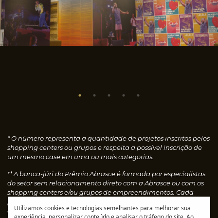
* O número representa a quantidade de projetos inscritos pelos
shopping centers ou grupos e respeita a possível inscrição de
um mesmo case em uma ou mais categorias.
** A banca-júri do Prêmio Abrasce é formada por especialistas
do setor sem relacionamento direto com a Abrasce ou com os
shopping centers e/ou grupos de empreendimentos. Cada
profissional faz uma avaliação individual dos cases
Utilizamos cookies e tecnologias semelhantes para melhorar sua
concedendo notas, que são calculadas automaticamente e
experiência, personalizar conteúdo e analisar o tráfego do site. Ao