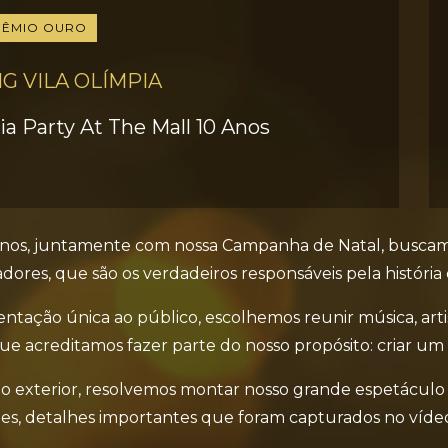
RÊMIO OURO
G VILA OLÍMPIA
a Party At The Mall 10 Anos
0 anos, juntamente com nossa Campanha de Natal, busc
oradores, que são os verdadeiros responsáveis pela históri
ação única ao público, escolhemos reunir música, artista
que acreditamos fazer parte do nosso propósito: criar u
no exterior, resolvemos montar nosso grande espetáculo 
s, detalhes importantes que foram capturados no vídeo 