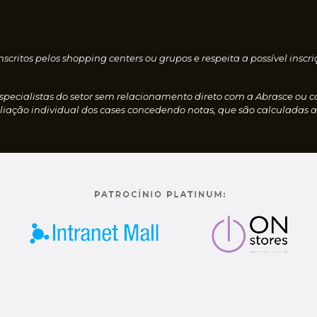
nscritos pelos shopping centers ou grupos e respeita a possível i
especialistas do setor sem relacionamento direto com a Abrasce ou 
iação individual dos cases concedendo notas, que são calculadas