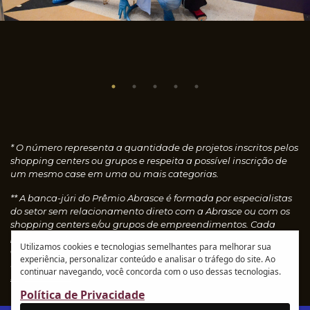
* O número representa a quantidade de projetos inscritos pelos
shopping centers ou grupos e respeita a possível inscrição de
um mesmo case em uma ou mais categorias.
** A banca-júri do Prêmio Abrasce é formada por especialistas
do setor sem relacionamento direto com a Abrasce ou com os
shopping centers e/ou grupos de empreendimentos. Cada
profissional faz uma avaliação individual dos cases
Utilizamos cookies e tecnologias semelhantes para melhorar sua
concedendo notas, que são calculadas automaticamente e
experiência, personalizar conteúdo e analisar o tráfego do site. Ao
resultam nos vencedores de cada categoria.
Leia o
continuar navegando, você concorda com o uso dessas tecnologias.
regulamento
Política de Privacidade