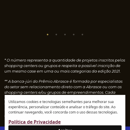
* O número representa a quantidade de projetos inscritos pelos
shopping centers ou grupos e respeita a possível inscrição de
um mesmo case em uma ou mais categorias da edição 2021.
** A banca-júri do Prêmio Abrasce é formada por especialistas
do setor sem relacionamento direto com a Abrasce ou com os
shopping centers e/ou grupos de empreendimentos. Cada
profissional faz uma avaliação individual dos cases
Utilizamos cookies e tecnologias semelhantes para melhorar sua
concedendo notas, que são calculadas automaticamente e
experiência, personalizar conteúdo e analisar o tráfego do site. Ao
resultam nos vencedores de cada categoria.
Leia o
continuar navegando, você concorda com o uso dessas tecnologias.
regulamento
Política de Privacidade