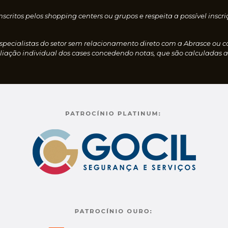
nscritos pelos shopping centers ou grupos e respeita a possível i
especialistas do setor sem relacionamento direto com a Abrasce ou 
iação individual dos cases concedendo notas, que são calculadas