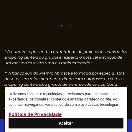
* O número representa a quantidade de projetos inscritos pelos
shopping centers ou grupos e respeita a possível inscrição de
um mesmo case em uma ou mais categorias.
** A banca-júri do Prêmio Abrasce é formada por especialistas
do setor sem relacionamento direto com a Abrasce ou com os
shopping centers e/ou grupos de empreendimentos. Cada
profissional faz uma avaliação individual dos cases
Utilizamos cookies e tecnologias semelhantes para melhorar sua
concedendo notas, que são calculadas automaticamente e
experiência, personalizar conteúdo e analisar o tráfego do site. Ao
resultam nos vencedores de cada categoria.
Leia o
continuar navegando, você concorda com o uso dessas tecnologias.
regulamento
Política de Privacidade
Aceitar
IR AO SITE ABRASCE