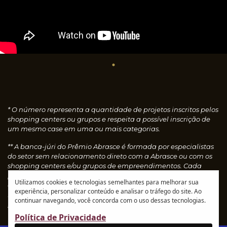
* O número representa a quantidade de projetos inscritos pelos
shopping centers ou grupos e respeita a possível inscrição de
um mesmo case em uma ou mais categorias.
** A banca-júri do Prêmio Abrasce é formada por especialistas
do setor sem relacionamento direto com a Abrasce ou com os
shopping centers e/ou grupos de empreendimentos. Cada
profissional faz uma avaliação individual dos cases
Utilizamos cookies e tecnologias semelhantes para melhorar sua
concedendo notas, que são calculadas automaticamente e
experiência, personalizar conteúdo e analisar o tráfego do site. Ao
resultam nos vencedores de cada categoria.
Leia o
continuar navegando, você concorda com o uso dessas tecnologias.
regulamento
Política de Privacidade