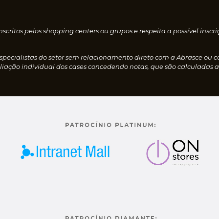
nscritos pelos shopping centers ou grupos e respeita a possível i
especialistas do setor sem relacionamento direto com a Abrasce ou 
iação individual dos cases concedendo notas, que são calculadas