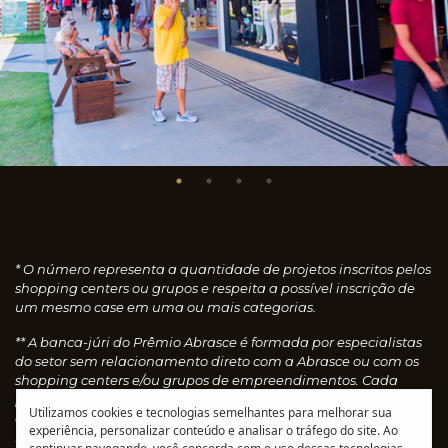
* O número representa a quantidade de projetos inscritos pelos
shopping centers ou grupos e respeita a possível inscrição de
um mesmo case em uma ou mais categorias.
** A banca-júri do Prêmio Abrasce é formada por especialistas
do setor sem relacionamento direto com a Abrasce ou com os
shopping centers e/ou grupos de empreendimentos. Cada
profissional faz uma avaliação individual dos cases
Utilizamos cookies e tecnologias semelhantes para melhorar sua
concedendo notas, que são calculadas automaticamente e
experiência, personalizar conteúdo e analisar o tráfego do site. Ao
resultam nos vencedores de cada categoria.
Leia o