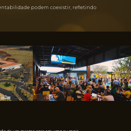
abilidade podem coexistir, refletindo
nscrição de um mesmo case em uma ou mais