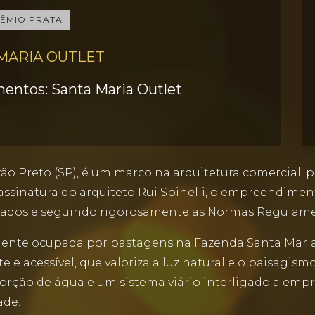
ÊMIO PRATA
MARIA OUTLET
ntos: Santa Maria Outlet
rão Preto (SP), é um marco na arquitetura comercial
ssinatura do arquiteto Rui Spinelli, o empreendimen
tificados e seguindo rigorosamente as Normas Regulam
rmente ocupada por pastagens na Fazenda Santa Maria
 acessível, que valoriza a luz natural e o paisagism
rção de água e um sistema viário interligado a empr
ade.