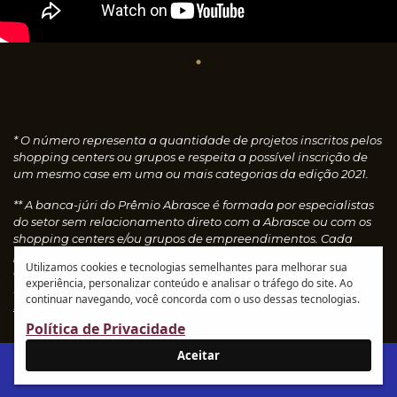
* O número representa a quantidade de projetos inscritos pelos
shopping centers ou grupos e respeita a possível inscrição de
um mesmo case em uma ou mais categorias da edição 2021.
** A banca-júri do Prêmio Abrasce é formada por especialistas
do setor sem relacionamento direto com a Abrasce ou com os
shopping centers e/ou grupos de empreendimentos. Cada
profissional faz uma avaliação individual dos cases
Utilizamos cookies e tecnologias semelhantes para melhorar sua
concedendo notas, que são calculadas automaticamente e
experiência, personalizar conteúdo e analisar o tráfego do site. Ao
resultam nos vencedores de cada categoria.
Leia o
continuar navegando, você concorda com o uso dessas tecnologias.
regulamento
Política de Privacidade
Aceitar
IR AO SITE ABRASCE