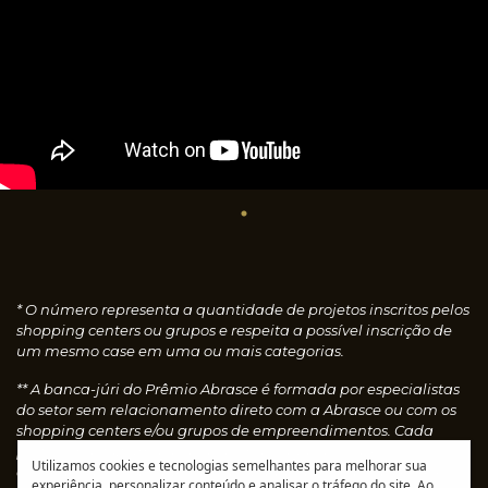
* O número representa a quantidade de projetos inscritos pelos
shopping centers ou grupos e respeita a possível inscrição de
um mesmo case em uma ou mais categorias.
** A banca-júri do Prêmio Abrasce é formada por especialistas
do setor sem relacionamento direto com a Abrasce ou com os
shopping centers e/ou grupos de empreendimentos. Cada
profissional faz uma avaliação individual dos cases
Utilizamos cookies e tecnologias semelhantes para melhorar sua
concedendo notas, que são calculadas automaticamente e
experiência, personalizar conteúdo e analisar o tráfego do site. Ao