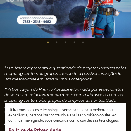
* O número representa a quantidade de projetos inscritos pelos
shopping centers ou grupos e respeita a possível inscrição de
um mesmo case em uma ou mais categorias.
** A banca-júri do Prêmio Abrasce é formada por especialistas
do setor sem relacionamento direto com a Abrasce ou com os
shopping centers e/ou grupos de empreendimentos. Cada
profissional faz uma avaliação individual dos cases
Utilizamos cookies e tecnologias semelhantes para melhorar sua
concedendo notas, que são calculadas automaticamente e
experiência, personalizar conteúdo e analisar o tráfego do site. Ao
resultam nos vencedores de cada categoria.
Leia o
continuar navegando, você concorda com o uso dessas tecnologias.
regulamento
Política de Privacidade