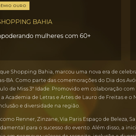
RÊMIO OURO
SHOPPING BAHIA
Empoderando mulheres com 60+
Parque Shopping Bahia, marcou uma nova era de cele
as-BA. Como parte das comemorações do Dia dos Avós
título de Miss 3ª Idade. Promovido em colaboração c
s, a Academia de Letras e Artes de Lauro de Freitas e 
clusão e diversidade na região.
 como Renner, Zinzane, Via Paris Espaço de Beleza, S
amental para o sucesso do evento. Além disso, a inicia