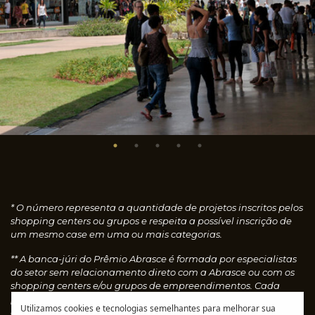
* O número representa a quantidade de projetos inscritos pelos
shopping centers ou grupos e respeita a possível inscrição de
um mesmo case em uma ou mais categorias.
** A banca-júri do Prêmio Abrasce é formada por especialistas
do setor sem relacionamento direto com a Abrasce ou com os
shopping centers e/ou grupos de empreendimentos. Cada
profissional faz uma avaliação individual dos cases
Utilizamos cookies e tecnologias semelhantes para melhorar sua
concedendo notas, que são calculadas automaticamente e