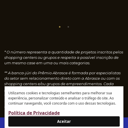
* O número representa a quantidade de projetos inscritos pelos
shopping centers ou grupos e respeita a possível inscrição de
um mesmo case em uma ou mais categorias.
** A banca-júri do Prêmio Abrasce é formada por especialistas
do setor sem relacionamento direto com a Abrasce ou com os
shopping centers e/ou grupos de empreendimentos. Cada
profissional faz uma avaliação individual dos cases
Utilizamos cookies e tecnologias semelhantes para melhorar sua
concedendo notas, que são calculadas automaticamente e
experiência, personalizar conteúdo e analisar o tráfego do site. Ao
resultam nos vencedores de cada categoria.
Leia o
continuar navegando, você concorda com o uso dessas tecnologias.
regulamento
Política de Privacidade
Aceitar
IR AO SITE ABRASCE