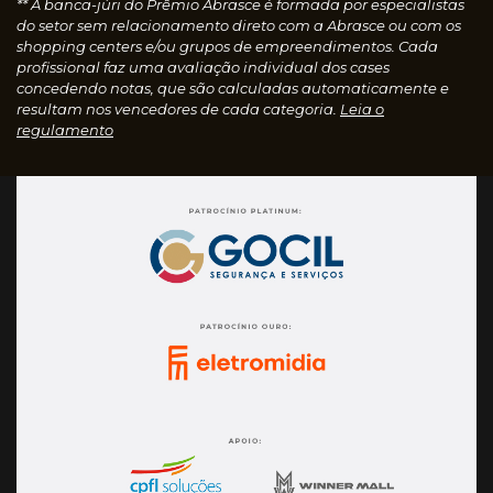
** A banca-júri do Prêmio Abrasce é formada por especialistas
do setor sem relacionamento direto com a Abrasce ou com os
shopping centers e/ou grupos de empreendimentos. Cada
profissional faz uma avaliação individual dos cases
concedendo notas, que são calculadas automaticamente e
resultam nos vencedores de cada categoria.
Leia o
regulamento