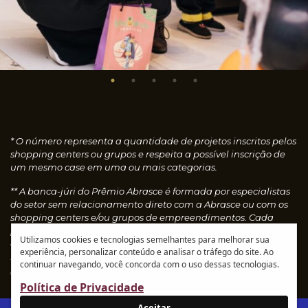
* O número representa a quantidade de projetos inscritos pelos
shopping centers ou grupos e respeita a possível inscrição de
um mesmo case em uma ou mais categorias.
** A banca-júri do Prêmio Abrasce é formada por especialistas
do setor sem relacionamento direto com a Abrasce ou com os
shopping centers e/ou grupos de empreendimentos. Cada
profissional faz uma avaliação individual dos cases
Utilizamos cookies e tecnologias semelhantes para melhorar sua
concedendo notas, que são calculadas automaticamente e
experiência, personalizar conteúdo e analisar o tráfego do site. Ao
resultam nos vencedores de cada categoria.
Leia o
continuar navegando, você concorda com o uso dessas tecnologias.
regulamento
Política de Privacidade
Aceitar