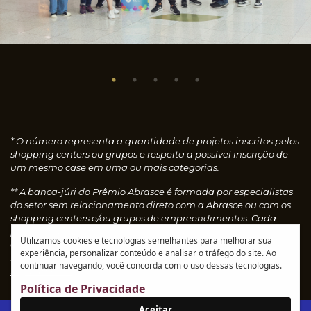
* O número representa a quantidade de projetos inscritos pelos
shopping centers ou grupos e respeita a possível inscrição de
um mesmo case em uma ou mais categorias.
** A banca-júri do Prêmio Abrasce é formada por especialistas
do setor sem relacionamento direto com a Abrasce ou com os
shopping centers e/ou grupos de empreendimentos. Cada
profissional faz uma avaliação individual dos cases
Utilizamos cookies e tecnologias semelhantes para melhorar sua
concedendo notas, que são calculadas automaticamente e
experiência, personalizar conteúdo e analisar o tráfego do site. Ao
resultam nos vencedores de cada categoria.
Leia o
continuar navegando, você concorda com o uso dessas tecnologias.
regulamento
Política de Privacidade
Aceitar