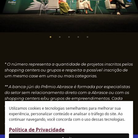
* O número representa a quantidade de projetos inscritos pelos
shopping centers ou grupos e respeita a possível inscrição de
um mesmo case em uma ou mais categorias.
** A banca-júri do Prêmio Abrasce é formada por especialistas
do setor sem relacionamento direto com a Abrasce ou com os
shopping centers e/ou grupos de empreendimentos. Cada
profissional faz uma avaliação individual dos cases
Utilizamos cookies e tecnologias semelhantes para melhorar sua
concedendo notas, que são calculadas automaticamente e
experiência, personalizar conteúdo e analisar o tráfego do site. Ao
resultam nos vencedores de cada categoria.
Leia o
continuar navegando, você concorda com o uso dessas tecnologias.
regulamento
Política de Privacidade