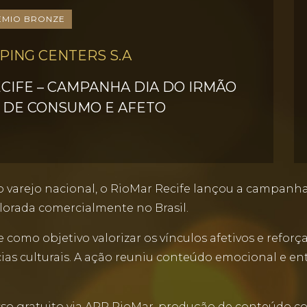
ÊMIO BRONZE
PING CENTERS S.A
CIFE – CAMPANHA DIA DO IRMÃO
 DE CONSUMO E AFETO
 varejo nacional, o RioMar Recife lançou a campanha 
lorada comercialmente no Brasil.
 como objetivo valorizar os vínculos afetivos e refo
as culturais. A ação reuniu conteúdo emocional e en
o gratuito via APP RioMar, produção de conteúdo com