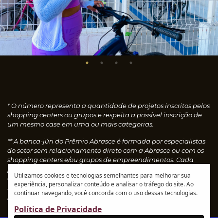
* O número representa a quantidade de projetos inscritos pelos
shopping centers ou grupos e respeita a possível inscrição de
um mesmo case em uma ou mais categorias.
** A banca-júri do Prêmio Abrasce é formada por especialistas
do setor sem relacionamento direto com a Abrasce ou com os
shopping centers e/ou grupos de empreendimentos. Cada
profissional faz uma avaliação individual dos cases
Utilizamos cookies e tecnologias semelhantes para melhorar sua
concedendo notas, que são calculadas automaticamente e
experiência, personalizar conteúdo e analisar o tráfego do site. Ao
resultam nos vencedores de cada categoria.
Leia o
continuar navegando, você concorda com o uso dessas tecnologias.
regulamento
Política de Privacidade