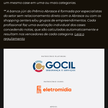
um mesmo case em uma ou mais categorias.
** A banca-júri do Prêmio Abrasce é formada por especialistas
do setor sem relacionamento direto com a Abrasce ou com os
shopping centers e/ou grupos de empreendimentos. Cada
profissional faz uma avaliação individual dos cases
concedendo notas, que são calculadas automaticamente e
resultam nos vencedores de cada categoria.
Leia o
regulamento