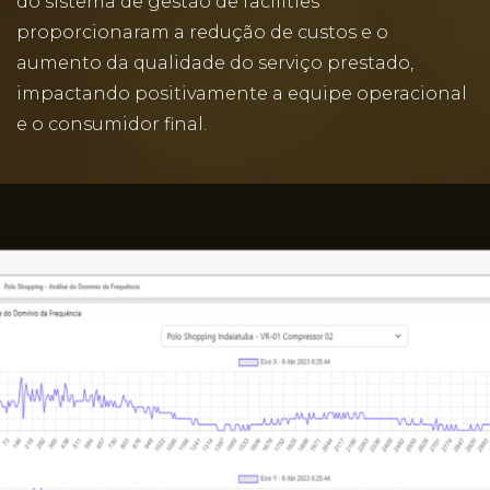
do sistema de gestão de facilities
proporcionaram a redução de custos e o
aumento da qualidade do serviço prestado,
impactando positivamente a equipe operacional
e o consumidor final.