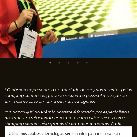
* O número representa a quantidade de projetos inscritos pelos
shopping centers ou grupos e respeita a possível inscrição de
um mesmo case em uma ou mais categorias.
** A banca-júri do Prêmio Abrasce é formada por especialistas
do setor sem relacionamento direto com a Abrasce ou com os
shopping centers e/ou grupos de empreendimentos. Cada
profissional faz uma avaliação individual dos cases
Utilizamos cookies e tecnologias semelhantes para melhorar sua
concedendo notas, que são calculadas automaticamente e