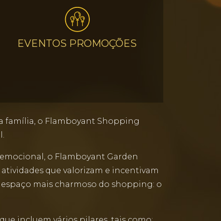
EVENTOS PROMOÇÕES
a a família, o Flamboyant Shopping
l.
oemocional, o Flamboyant Garden
e atividades que valorizam e incentivam
o espaço mais charmoso do shopping: o
que incluem vários pilares, tais como: