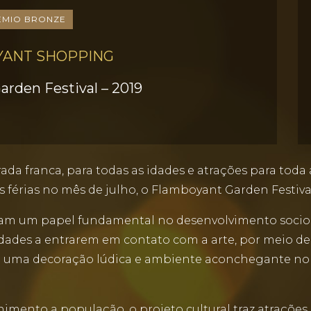
ÊMIO BRONZE
ANT SHOPPING
rden Festival – 2019
rada franca, para todas as idades e atrações para tod
 férias no mês de julho, o Flamboyant Garden Festiva
egam um papel fundamental no desenvolvimento soci
 idades a entrarem em contato com a arte, por meio d
 em uma decoração lúdica e ambiente aconchegante n
nimento a população, o projeto cultural traz atrações 