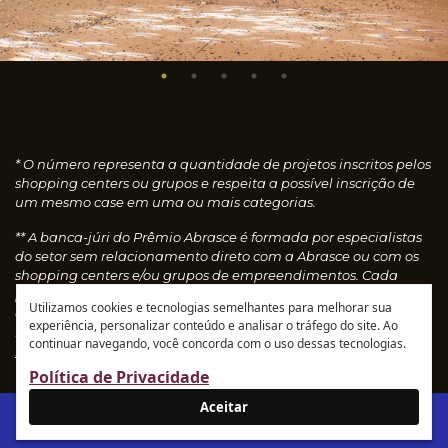
* O número representa a quantidade de projetos inscritos pelos
shopping centers ou grupos e respeita a possível inscrição de
um mesmo case em uma ou mais categorias.
** A banca-júri do Prêmio Abrasce é formada por especialistas
do setor sem relacionamento direto com a Abrasce ou com os
shopping centers e/ou grupos de empreendimentos. Cada
profissional faz uma avaliação individual dos cases
Utilizamos cookies e tecnologias semelhantes para melhorar sua
concedendo notas, que são calculadas automaticamente e
experiência, personalizar conteúdo e analisar o tráfego do site. Ao
resultam nos vencedores de cada categoria.
Leia o
continuar navegando, você concorda com o uso dessas tecnologias.
regulamento
Política de Privacidade
Aceitar
IR AO SITE ABRASCE