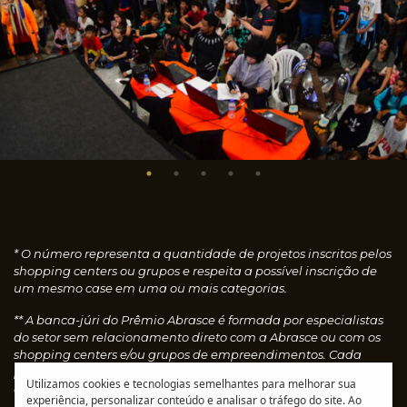
* O número representa a quantidade de projetos inscritos pelos
shopping centers ou grupos e respeita a possível inscrição de
um mesmo case em uma ou mais categorias.
** A banca-júri do Prêmio Abrasce é formada por especialistas
do setor sem relacionamento direto com a Abrasce ou com os
shopping centers e/ou grupos de empreendimentos. Cada
profissional faz uma avaliação individual dos cases
Utilizamos cookies e tecnologias semelhantes para melhorar sua
concedendo notas, que são calculadas automaticamente e
experiência, personalizar conteúdo e analisar o tráfego do site. Ao
resultam nos vencedores de cada categoria.
Leia o