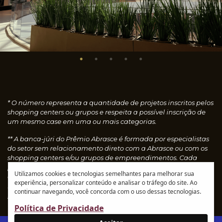
* O número representa a quantidade de projetos inscritos pelos
shopping centers ou grupos e respeita a possível inscrição de
um mesmo case em uma ou mais categorias.
** A banca-júri do Prêmio Abrasce é formada por especialistas
do setor sem relacionamento direto com a Abrasce ou com os
shopping centers e/ou grupos de empreendimentos. Cada
profissional faz uma avaliação individual dos cases
Utilizamos cookies e tecnologias semelhantes para melhorar sua
concedendo notas, que são calculadas automaticamente e
experiência, personalizar conteúdo e analisar o tráfego do site. Ao
resultam nos vencedores de cada categoria.
Leia o
continuar navegando, você concorda com o uso dessas tecnologias.
regulamento
Política de Privacidade